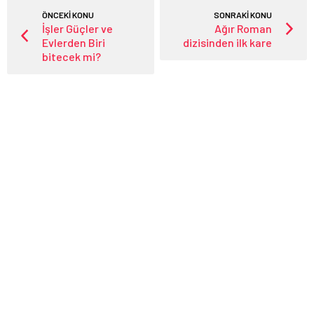
ÖNCEKİ KONU
SONRAKİ KONU
İşler Güçler ve
Ağır Roman
Evlerden Biri
dizisinden ilk kare
bitecek mi?