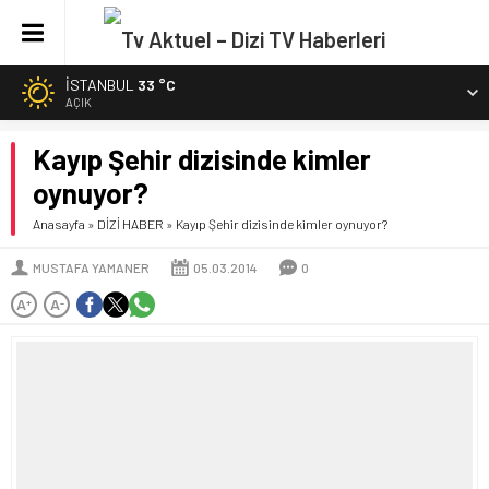
İSTANBUL
33 °C
AÇIK
Kayıp Şehir dizisinde kimler
oynuyor?
Anasayfa
»
DİZİ HABER
»
Kayıp Şehir dizisinde kimler oynuyor?
MUSTAFA YAMANER
05.03.2014
0
A
A
+
-