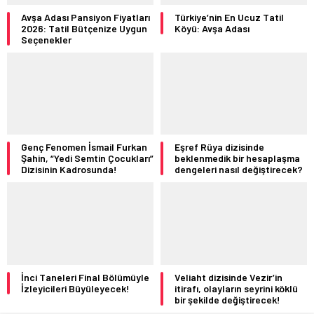
Avşa Adası Pansiyon Fiyatları
Türkiye’nin En Ucuz Tatil
2026: Tatil Bütçenize Uygun
Köyü: Avşa Adası
Seçenekler
Genç Fenomen İsmail Furkan
Eşref Rüya dizisinde
Şahin, “Yedi Semtin Çocukları”
beklenmedik bir hesaplaşma
Dizisinin Kadrosunda!
dengeleri nasıl değiştirecek?
İnci Taneleri Final Bölümüyle
Veliaht dizisinde Vezir’in
İzleyicileri Büyüleyecek!
itirafı, olayların seyrini köklü
bir şekilde değiştirecek!