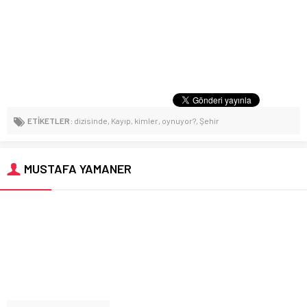
ETİKETLER:
dizisinde
,
Kayıp
,
kimler
,
oynuyor?
,
Şehir
MUSTAFA YAMANER