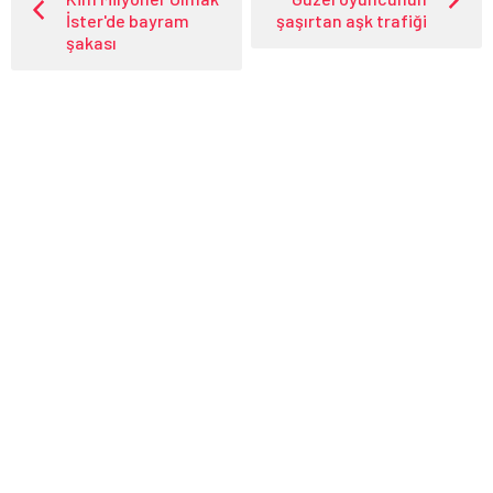
İster'de bayram
şaşırtan aşk trafiği
şakası