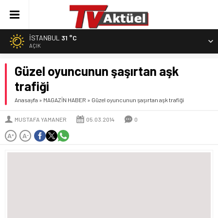
İSTANBUL
31 °C
AÇIK
Güzel oyuncunun şaşırtan aşk
trafiği
Anasayfa
»
MAGAZİN HABER
»
Güzel oyuncunun şaşırtan aşk trafiği
MUSTAFA YAMANER
05.03.2014
0
A
A
+
-