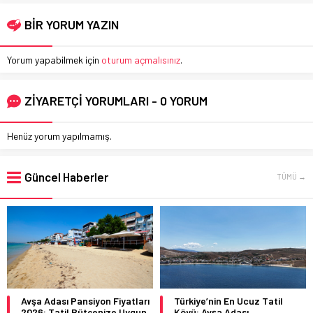
BİR YORUM YAZIN
Yorum yapabilmek için
oturum açmalısınız
.
ZİYARETÇİ YORUMLARI - 0 YORUM
Henüz yorum yapılmamış.
Güncel Haberler
TÜMÜ →
Avşa Adası Pansiyon Fiyatları
Türkiye’nin En Ucuz Tatil
2026: Tatil Bütçenize Uygun
Köyü: Avşa Adası