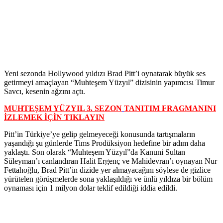
Yeni sezonda Hollywood yıldızı Brad Pitt’i oynatarak büyük ses
getirmeyi amaçlayan “Muhteşem Yüzyıl” dizisinin yapımcısı Timur
Savcı, kesenin ağzını açtı.
MUHTEŞEM YÜZYIL 3. SEZON
TANITIM FRAGMANINI
İZLEMEK İÇİN TIKLAYIN
Pitt’in Türkiye’ye gelip gelmeyeceği konusunda tartışmaların
yaşandığı şu günlerde Tims Prodüksiyon hedefine bir adım daha
yaklaştı. Son olarak “Muhteşem Yüzyıl”da Kanuni Sultan
Süleyman’ı canlandıran Halit Ergenç ve Mahidevran’ı oynayan Nur
Fettahoğlu, Brad Pitt’in dizide yer almayacağını söylese de gizlice
yürütelen görüşmelerde sona yaklaşıldığı ve ünlü yıldıza bir bölüm
oynaması için 1 milyon dolar teklif edildiği iddia edildi.