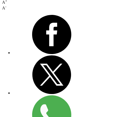
+
A
-
A