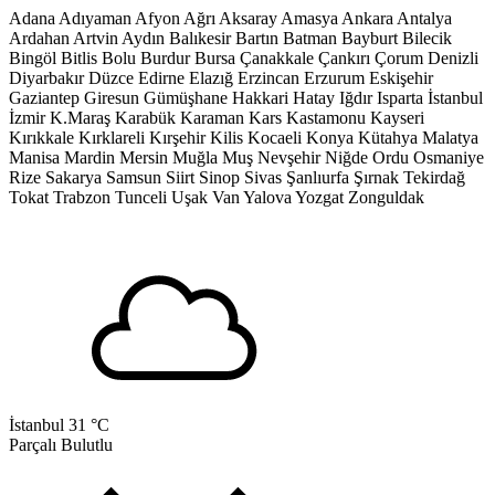
Adana
Adıyaman
Afyon
Ağrı
Aksaray
Amasya
Ankara
Antalya
Ardahan
Artvin
Aydın
Balıkesir
Bartın
Batman
Bayburt
Bilecik
Bingöl
Bitlis
Bolu
Burdur
Bursa
Çanakkale
Çankırı
Çorum
Denizli
Diyarbakır
Düzce
Edirne
Elazığ
Erzincan
Erzurum
Eskişehir
Gaziantep
Giresun
Gümüşhane
Hakkari
Hatay
Iğdır
Isparta
İstanbul
İzmir
K.Maraş
Karabük
Karaman
Kars
Kastamonu
Kayseri
Kırıkkale
Kırklareli
Kırşehir
Kilis
Kocaeli
Konya
Kütahya
Malatya
Manisa
Mardin
Mersin
Muğla
Muş
Nevşehir
Niğde
Ordu
Osmaniye
Rize
Sakarya
Samsun
Siirt
Sinop
Sivas
Şanlıurfa
Şırnak
Tekirdağ
Tokat
Trabzon
Tunceli
Uşak
Van
Yalova
Yozgat
Zonguldak
İstanbul
31 °C
Parçalı Bulutlu