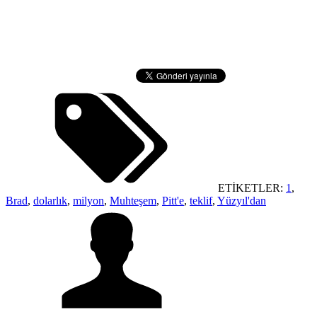
ETİKETLER:
1
,
Brad
,
dolarlık
,
milyon
,
Muhteşem
,
Pitt'e
,
teklif
,
Yüzyıl'dan