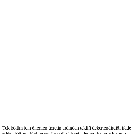
Tek bölüm için önerilen ücretin ardından teklifi değerlendirdiği ifade
edilen Pitt’in “Muhteşem Yüzyıl”a “Evet” demesi halinde Kanuni