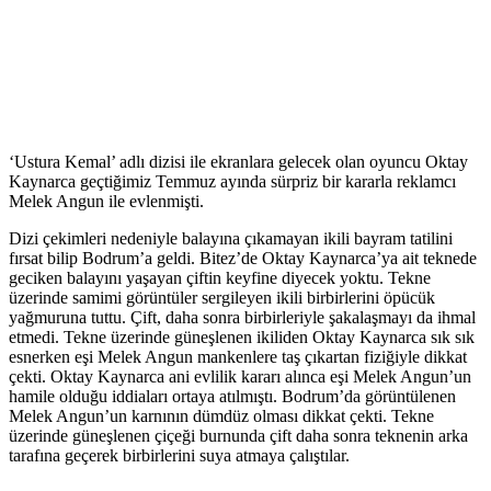
‘Ustura Kemal’ adlı dizisi ile ekranlara gelecek olan oyuncu Oktay
Kaynarca geçtiğimiz Temmuz ayında sürpriz bir kararla reklamcı
Melek Angun ile evlenmişti.
Dizi çekimleri nedeniyle balayına çıkamayan ikili bayram tatilini
fırsat bilip Bodrum’a geldi. Bitez’de Oktay Kaynarca’ya ait teknede
geciken balayını yaşayan çiftin keyfine diyecek yoktu. Tekne
üzerinde samimi görüntüler sergileyen ikili birbirlerini öpücük
yağmuruna tuttu. Çift, daha sonra birbirleriyle şakalaşmayı da ihmal
etmedi. Tekne üzerinde güneşlenen ikiliden Oktay Kaynarca sık sık
esnerken eşi Melek Angun mankenlere taş çıkartan fiziğiyle dikkat
çekti. Oktay Kaynarca ani evlilik kararı alınca eşi Melek Angun’un
hamile olduğu iddiaları ortaya atılmıştı. Bodrum’da görüntülenen
Melek Angun’un karnının dümdüz olması dikkat çekti. Tekne
üzerinde güneşlenen çiçeği burnunda çift daha sonra teknenin arka
tarafına geçerek birbirlerini suya atmaya çalıştılar.