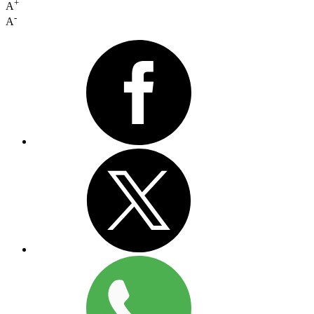
+
A
-
A