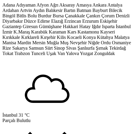
Adana
Adıyaman
Afyon
Ağrı
Aksaray
Amasya
Ankara
Antalya
Ardahan
Artvin
Aydın
Balıkesir
Bartın
Batman
Bayburt
Bilecik
Bingöl
Bitlis
Bolu
Burdur
Bursa
Çanakkale
Çankırı
Çorum
Denizli
Diyarbakır
Düzce
Edirne
Elazığ
Erzincan
Erzurum
Eskişehir
Gaziantep
Giresun
Gümüşhane
Hakkari
Hatay
Iğdır
Isparta
İstanbul
İzmir
K.Maraş
Karabük
Karaman
Kars
Kastamonu
Kayseri
Kırıkkale
Kırklareli
Kırşehir
Kilis
Kocaeli
Konya
Kütahya
Malatya
Manisa
Mardin
Mersin
Muğla
Muş
Nevşehir
Niğde
Ordu
Osmaniye
Rize
Sakarya
Samsun
Siirt
Sinop
Sivas
Şanlıurfa
Şırnak
Tekirdağ
Tokat
Trabzon
Tunceli
Uşak
Van
Yalova
Yozgat
Zonguldak
İstanbul
31 °C
Parçalı Bulutlu