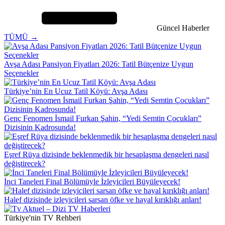
Güncel Haberler
TÜMÜ →
Avşa Adası Pansiyon Fiyatları 2026: Tatil Bütçenize Uygun
Seçenekler
Türkiye’nin En Ucuz Tatil Köyü: Avşa Adası
Genç Fenomen İsmail Furkan Şahin, “Yedi Semtin Çocukları”
Dizisinin Kadrosunda!
Eşref Rüya dizisinde beklenmedik bir hesaplaşma dengeleri nasıl
değiştirecek?
İnci Taneleri Final Bölümüyle İzleyicileri Büyüleyecek!
Halef dizisinde izleyicileri sarsan öfke ve hayal kırıklığı anları!
Türkiye'nin TV Rehberi