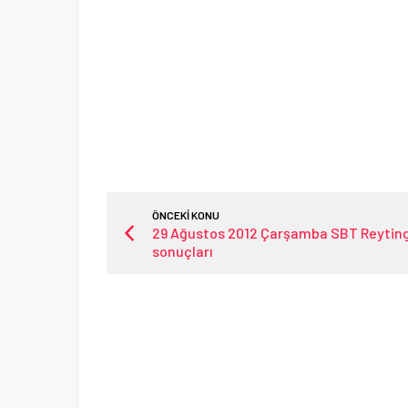
ÖNCEKİ KONU
29 Ağustos 2012 Çarşamba SBT Reytin
sonuçları