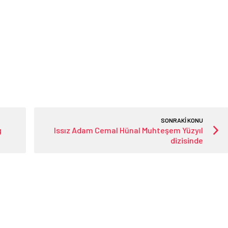
SONRAKİ KONU
g
Issız Adam Cemal Hünal Muhteşem Yüzyıl
dizisinde