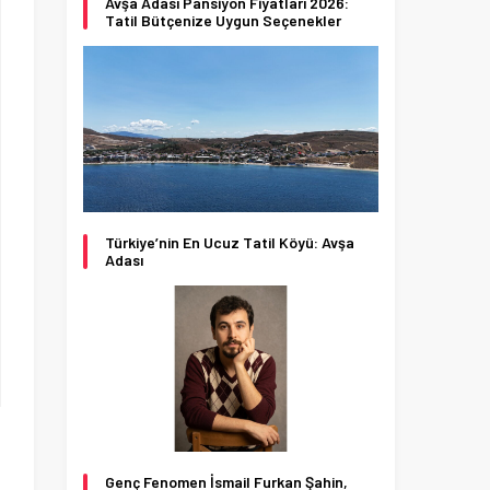
Avşa Adası Pansiyon Fiyatları 2026:
Tatil Bütçenize Uygun Seçenekler
Türkiye’nin En Ucuz Tatil Köyü: Avşa
Adası
Genç Fenomen İsmail Furkan Şahin,