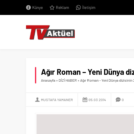
Künye
Reklam
İletişim
Ağır Roman – Yeni Dünya diz
Anasayfa
»
DİZİ HABER
»
Ağır Roman – Yeni Dünya dizisinin 
MUSTAFA YAMANER
05.03.2014
0