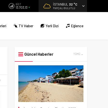
İSTANBUL
32 °C
BİST
13.703,13
PARÇALI BULUTLU
rleri
TV Haber
Yerli Dizi
Eğlence
Güncel Haberler
TÜMÜ →