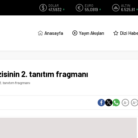
DOLAR
EURO
ALTIN
47,5932
55,0919
6.525,81
Anasayfa
Yayın Akışları
Dizi Habe
isinin 2. tanıtım fragmanı
2. tanıtım fragmanı
A
A
-
+