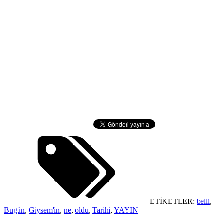
ETİKETLER:
belli
,
Bugün
,
Giysem'in
,
ne
,
oldu
,
Tarihi
,
YAYIN