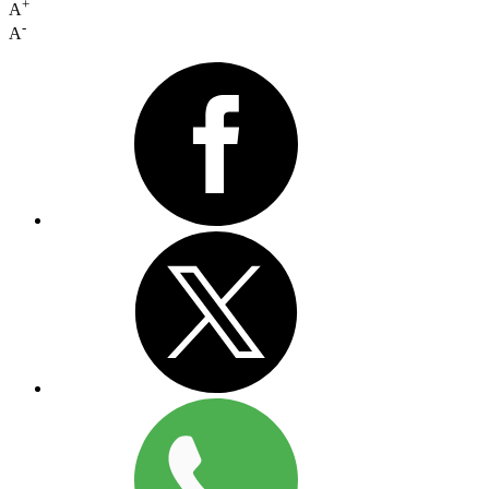
+
A
-
A