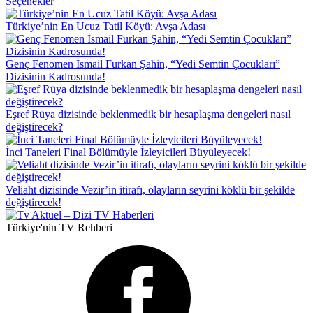
Seçenekler
Türkiye’nin En Ucuz Tatil Köyü: Avşa Adası
Genç Fenomen İsmail Furkan Şahin, “Yedi Semtin Çocukları”
Dizisinin Kadrosunda!
Eşref Rüya dizisinde beklenmedik bir hesaplaşma dengeleri nasıl
değiştirecek?
İnci Taneleri Final Bölümüyle İzleyicileri Büyüleyecek!
Veliaht dizisinde Vezir’in itirafı, olayların seyrini köklü bir şekilde
değiştirecek!
Türkiye'nin TV Rehberi