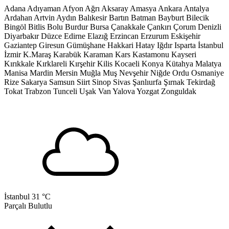
Adana
Adıyaman
Afyon
Ağrı
Aksaray
Amasya
Ankara
Antalya
Ardahan
Artvin
Aydın
Balıkesir
Bartın
Batman
Bayburt
Bilecik
Bingöl
Bitlis
Bolu
Burdur
Bursa
Çanakkale
Çankırı
Çorum
Denizli
Diyarbakır
Düzce
Edirne
Elazığ
Erzincan
Erzurum
Eskişehir
Gaziantep
Giresun
Gümüşhane
Hakkari
Hatay
Iğdır
Isparta
İstanbul
İzmir
K.Maraş
Karabük
Karaman
Kars
Kastamonu
Kayseri
Kırıkkale
Kırklareli
Kırşehir
Kilis
Kocaeli
Konya
Kütahya
Malatya
Manisa
Mardin
Mersin
Muğla
Muş
Nevşehir
Niğde
Ordu
Osmaniye
Rize
Sakarya
Samsun
Siirt
Sinop
Sivas
Şanlıurfa
Şırnak
Tekirdağ
Tokat
Trabzon
Tunceli
Uşak
Van
Yalova
Yozgat
Zonguldak
İstanbul
31 °C
Parçalı Bulutlu