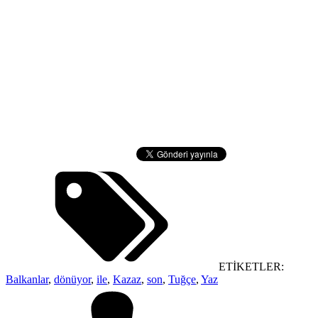
ETİKETLER:
Balkanlar
,
dönüyor
,
ile
,
Kazaz
,
son
,
Tuğçe
,
Yaz