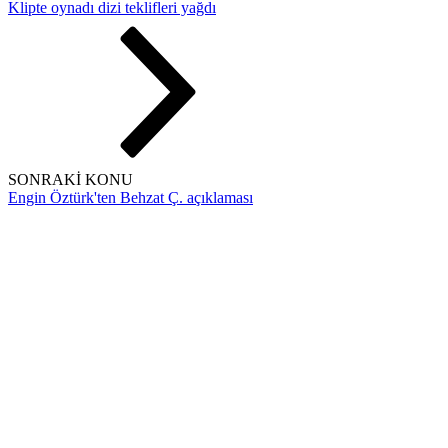
Klipte oynadı dizi teklifleri yağdı
SONRAKİ KONU
Engin Öztürk'ten Behzat Ç. açıklaması