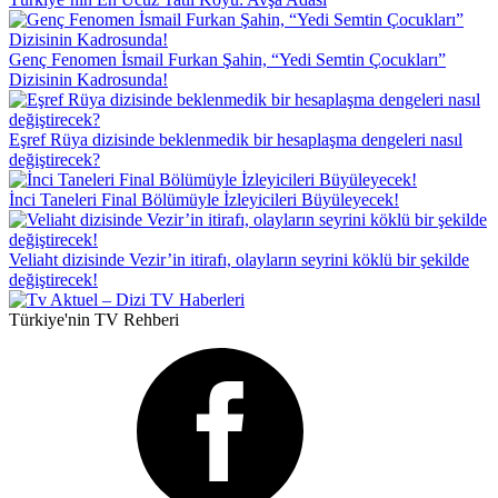
Genç Fenomen İsmail Furkan Şahin, “Yedi Semtin Çocukları”
Dizisinin Kadrosunda!
Eşref Rüya dizisinde beklenmedik bir hesaplaşma dengeleri nasıl
değiştirecek?
İnci Taneleri Final Bölümüyle İzleyicileri Büyüleyecek!
Veliaht dizisinde Vezir’in itirafı, olayların seyrini köklü bir şekilde
değiştirecek!
Türkiye'nin TV Rehberi