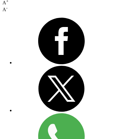
+
A
-
A