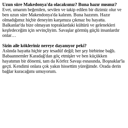
Uzun süre Makedonya'da olacaksınız? Buna hazır mısınız?
Evet, umarım beğenilen, sevilen ve takip edilen bir dizimiz olur ve
ben uzun süre Makendonya'da kalırım. Buna hazırım. Hazır
olmadığımız hiçbir deneyim karşımıza çıkmaz bu hayatta.
Balkanlar'da bize olmayan topraklardaki kültürü ve gelenekleri
keşfedeceğim için sevinçliyim. Savaşlar görmüş güçlü insanlardır
onlar…
Sizin aile kökleriniz nereye dayanıyor peki?
Aslında hayatta hiçbir şey tesadüf değil; her şey birbirine bağlı.
Babaannemler Karadağ'dan göç etmişler ve ben küçükken
hayatımın bir dönemi, tam da Körfez Savaşı esnasında, Boşnaklar'la
geçti. Kendimi onlara çok yakın hissettim yüreğimde. Orada derin
bağlar kuracağımı umuyorum.