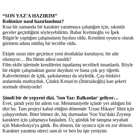
“SON YAZ'A HAZIRIM”
Rolünüze nasıl hazırlandınız?
Kısa bir zamanda bir karakter yaratmaya çalıştığım için, sıkıntılı
geceler geçirdiğimi söyleyebilirim. Bahar Kerimoğlu ve İpek
Bilgin'le yaptığım çalışmaların faydası oldu. Kendimi oyuncu olarak
görmem adına müthiş bir tecrübe oldu.
Ekiple uzun süre geçirince yeni dostluklar kuruluyor, bir aile
olunuyor… Bu filmin ailesi nasıldı?
Film ekibi işlerinde kendilerini ispatlamış tecrübeli insanlardı. Böyle
bir ekiple çalışmaktan gurur duydum ve bana çok şey öğretti.
Kahvelerimizi de içtik, şarkılarımızı da söyledik. Çay-bisküvi
aralarında mutluyduk. Çünkü Kenan'ın (İmirzalıoğlu) kan şekeri
normale dönüyordu!
Şimdi bir de yepyeni dizi, 'Son Yaz: Balkanlar' geliyor…
Evet, şimdi yeni bir ailem var. Memnuniyetle içinde yer aldığım bir
dizi bu. Tam projeyi kabul ettiğim dönemde 'Uzun Hikaye' filmi için
çalışıyordum. Biter bitmez de, hiç durmadan 'Son Yaz'daki Zeynep
karakteri için çalışmaya başladım. Üç günlük bir tanışma seyahati
için Makedonya'ya gittik. Bu dönem, bir oyuncu için en zor dönem.
Karakter yaratma süreci sancılı ve ben bu işte yeniyim.