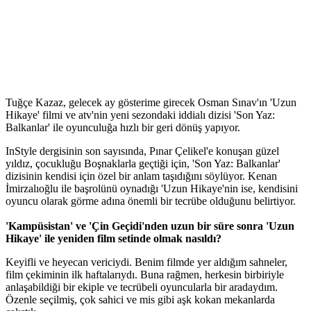
Tuğçe Kazaz, gelecek ay gösterime girecek Osman Sınav'ın 'Uzun
Hikaye' filmi ve atv'nin yeni sezondaki iddialı dizisi 'Son Yaz:
Balkanlar' ile oyunculuğa hızlı bir geri dönüş yapıyor.
InStyle dergisinin son sayısında, Pınar Çelikel'e konuşan güzel
yıldız, çocukluğu Boşnaklarla geçtiği için, 'Son Yaz: Balkanlar'
dizisinin kendisi için özel bir anlam taşıdığını söylüyor. Kenan
İmirzalıoğlu ile başrolünü oynadığı 'Uzun Hikaye'nin ise, kendisini
oyuncu olarak görme adına önemli bir tecrübe olduğunu belirtiyor.
'Kampüsistan' ve 'Çin Geçidi'nden uzun bir süre sonra 'Uzun
Hikaye' ile yeniden film setinde olmak nasıldı?
Keyifli ve heyecan vericiydi. Benim filmde yer aldığım sahneler,
film çekiminin ilk haftalarıydı. Buna rağmen, herkesin birbiriyle
anlaşabildiği bir ekiple ve tecrübeli oyuncularla bir aradaydım.
Özenle seçilmiş, çok sahici ve mis gibi aşk kokan mekanlarda