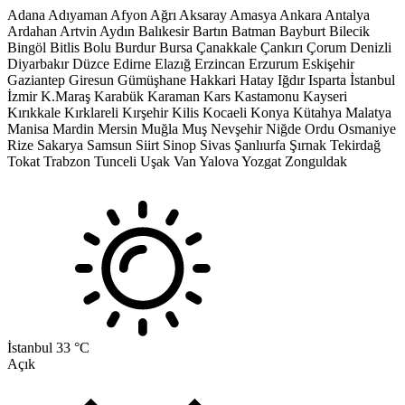
Adana
Adıyaman
Afyon
Ağrı
Aksaray
Amasya
Ankara
Antalya
Ardahan
Artvin
Aydın
Balıkesir
Bartın
Batman
Bayburt
Bilecik
Bingöl
Bitlis
Bolu
Burdur
Bursa
Çanakkale
Çankırı
Çorum
Denizli
Diyarbakır
Düzce
Edirne
Elazığ
Erzincan
Erzurum
Eskişehir
Gaziantep
Giresun
Gümüşhane
Hakkari
Hatay
Iğdır
Isparta
İstanbul
İzmir
K.Maraş
Karabük
Karaman
Kars
Kastamonu
Kayseri
Kırıkkale
Kırklareli
Kırşehir
Kilis
Kocaeli
Konya
Kütahya
Malatya
Manisa
Mardin
Mersin
Muğla
Muş
Nevşehir
Niğde
Ordu
Osmaniye
Rize
Sakarya
Samsun
Siirt
Sinop
Sivas
Şanlıurfa
Şırnak
Tekirdağ
Tokat
Trabzon
Tunceli
Uşak
Van
Yalova
Yozgat
Zonguldak
İstanbul
33 °C
Açık