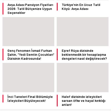
Avşa Adası Pansiyon Fiyatları
Türkiye’nin En Ucuz Tatil
2026: Tatil Bütçenize Uygun
Köyü: Avşa Adası
Seçenekler
Genç Fenomen İsmail Furkan
Eşref Rüya dizisinde
Şahin, “Yedi Semtin Çocukları”
beklenmedik bir hesaplaşma
Dizisinin Kadrosunda!
dengeleri nasıl değiştirecek?
İnci Taneleri Final Bölümüyle
Halef dizisinde izleyicileri
İzleyicileri Büyüleyecek!
sarsan öfke ve hayal kırıklığı
anları!