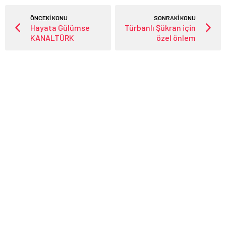
ÖNCEKİ KONU
SONRAKİ KONU
Hayata Gülümse
Türbanlı Şükran için
KANALTÜRK
özel önlem