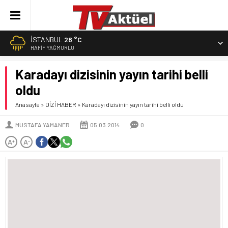
İSTANBUL
28 °C
HAFIF YAĞMURLU
Karadayı dizisinin yayın tarihi belli
oldu
Anasayfa
»
DİZİ HABER
»
Karadayı dizisinin yayın tarihi belli oldu
MUSTAFA YAMANER
05.03.2014
0
A
A
+
-