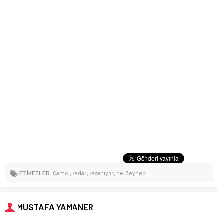
ETİKETLER:
Çamcı
,
kadar
,
kazanıyor
,
ne
,
Zeynep
MUSTAFA YAMANER