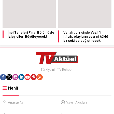
İnci Taneleri Final Bölümüyle
Veliaht dizisinde Vezir’in
İzleyicileri Büyüleyecek!
itirafı, olayların seyrini köklü
bir şekilde değiştirecek!
Türkiye'nin TV Rehberi
Menü
Anasayfa
Yayın Akışları