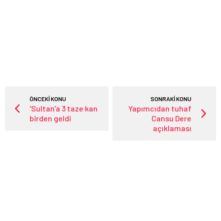
ÖNCEKİ KONU
SONRAKİ KONU
'Sultan'a 3 taze kan
Yapımcıdan tuhaf
birden geldi
Cansu Dere
açıklaması