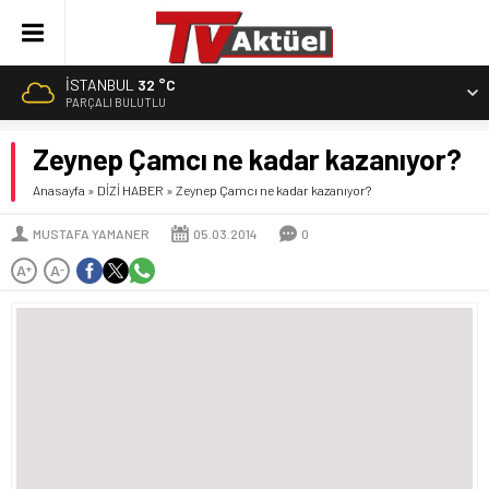
İSTANBUL
32 °C
PARÇALI BULUTLU
Zeynep Çamcı ne kadar kazanıyor?
Anasayfa
»
DİZİ HABER
»
Zeynep Çamcı ne kadar kazanıyor?
MUSTAFA YAMANER
05.03.2014
0
A
A
+
-