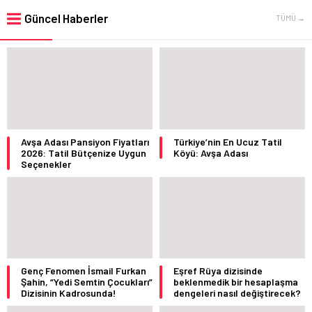
Güncel Haberler
TÜMÜ →
Avşa Adası Pansiyon Fiyatları
Türkiye’nin En Ucuz Tatil
2026: Tatil Bütçenize Uygun
Köyü: Avşa Adası
Seçenekler
Genç Fenomen İsmail Furkan
Eşref Rüya dizisinde
Şahin, “Yedi Semtin Çocukları”
beklenmedik bir hesaplaşma
Dizisinin Kadrosunda!
dengeleri nasıl değiştirecek?