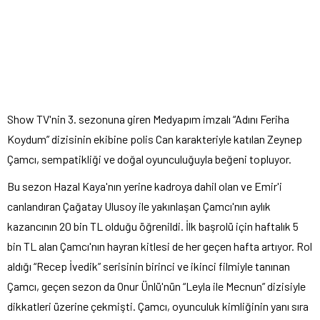
Show TV'nin 3. sezonuna giren Medyapım imzalı “Adını Feriha
Koydum” dizisinin ekibine polis Can karakteriyle katılan Zeynep
Çamcı, sempatikliği ve doğal oyunculuğuyla beğeni topluyor.
Bu sezon Hazal Kaya'nın yerine kadroya dahil olan ve Emir'i
canlandıran Çağatay Ulusoy ile yakınlaşan Çamcı'nın aylık
kazancının 20 bin TL olduğu öğrenildi. İlk başrolü için haftalık 5
bin TL alan Çamcı'nın hayran kitlesi de her geçen hafta artıyor. Rol
aldığı “Recep İvedik” serisinin birinci ve ikinci filmiyle tanınan
Çamcı, geçen sezon da Onur Ünlü'nün “Leyla ile Mecnun” dizisiyle
dikkatleri üzerine çekmişti. Çamcı, oyunculuk kimliğinin yanı sıra