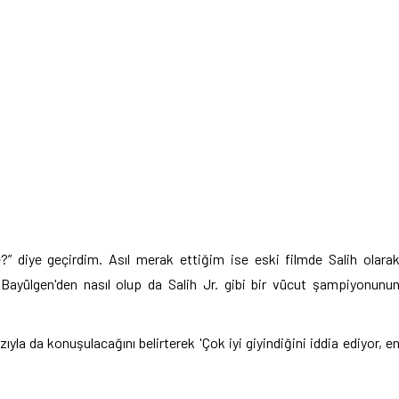
e?” diye geçirdim. Asıl merak ettiğim ise eski filmde Salih olara
Bayülgen'den nasıl olup da Salih Jr. gibi bir vücut şampiyonunu
zıyla da konuşulacağını belirterek 'Çok iyi giyindiğini iddia ediyor, e