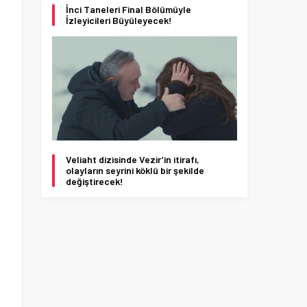
İnci Taneleri Final Bölümüyle
İzleyicileri Büyüleyecek!
Veliaht dizisinde Vezir’in itirafı,
olayların seyrini köklü bir şekilde
değiştirecek!
k
n
n