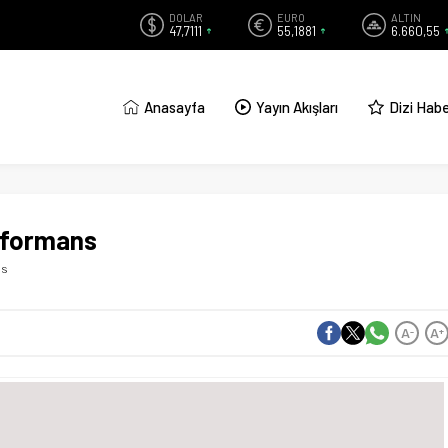
DOLAR
EURO
ALTIN
47,7111
55,1881
6.660,55
Anasayfa
Yayın Akışları
Dizi Habe
erformans
ns
A
A
-
+