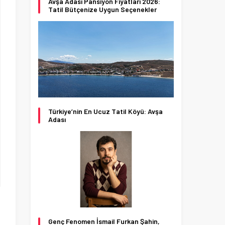
Avşa Adası Pansiyon Fiyatları 2026:
Tatil Bütçenize Uygun Seçenekler
Türkiye’nin En Ucuz Tatil Köyü: Avşa
Adası
Genç Fenomen İsmail Furkan Şahin,