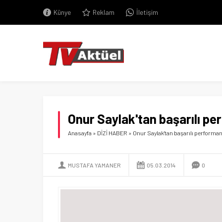
Künye
Reklam
İletişim
Onur Saylak'tan başarılı p
Anasayfa
»
DİZİ HABER
»
Onur Saylak'tan başarılı performa
MUSTAFA YAMANER
05.03.2014
0