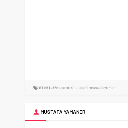
ETİKETLER:
başarılı
,
Onur
,
performans
,
Saylak'tan
MUSTAFA YAMANER