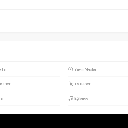
yfa
Yayın Akışları
berleri
TV Haber
izi
Eğlence