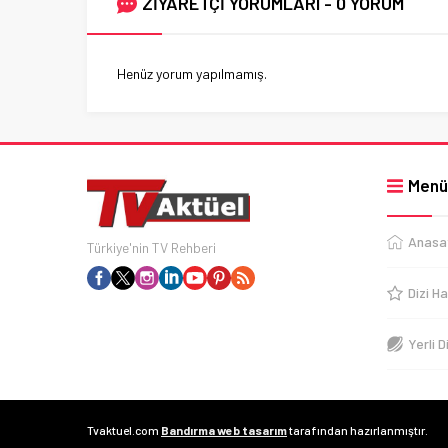
ZİYARETÇİ YORUMLARI - 0 YORUM
Henüz yorum yapılmamış.
Menü
Anasa
Türkiye'nin TV Rehberi
Dizi Ha
Yerli D
Tvaktuel.com
Bandırma web tasarım
tarafından hazırlanmıştır.