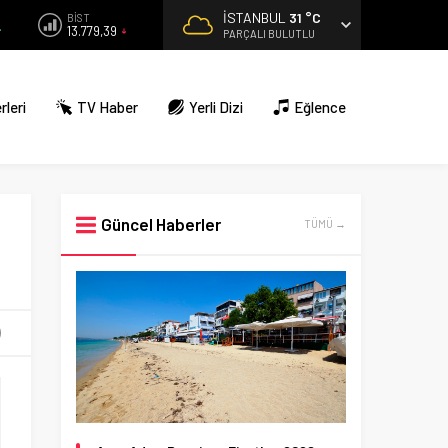
İSTANBUL
31 °C
BİST
13.779,39
PARÇALI BULUTLU
rleri
TV Haber
Yerli Dizi
Eğlence
Güncel Haberler
TÜMÜ →