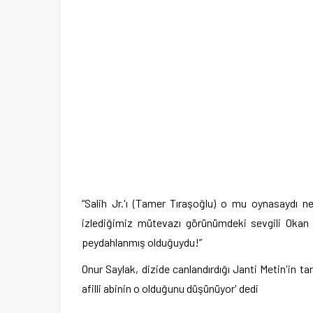
“Salih Jr.'ı (Tamer Tıraşoğlu) o mu oynasaydı n
izlediğimiz mütevazı görünümdeki sevgili Okan 
peydahlanmış olduğuydu!”
Onur Saylak, dizide canlandırdığı Janti Metin'in tar
afilli abinin o olduğunu düşünüyor' dedi