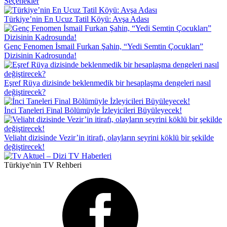
Seçenekler
Türkiye’nin En Ucuz Tatil Köyü: Avşa Adası
Genç Fenomen İsmail Furkan Şahin, “Yedi Semtin Çocukları”
Dizisinin Kadrosunda!
Eşref Rüya dizisinde beklenmedik bir hesaplaşma dengeleri nasıl
değiştirecek?
İnci Taneleri Final Bölümüyle İzleyicileri Büyüleyecek!
Veliaht dizisinde Vezir’in itirafı, olayların seyrini köklü bir şekilde
değiştirecek!
Türkiye'nin TV Rehberi