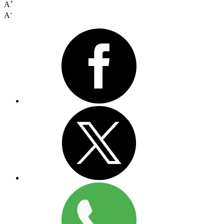
+
A
-
A