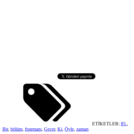
ETİKETLER:
85.
,
Bir
,
bölüm
,
fragmanı
,
Geçer
,
Ki
,
Öyle
,
zaman