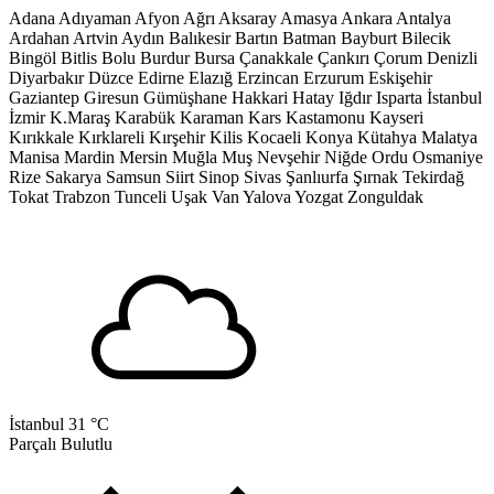
Adana
Adıyaman
Afyon
Ağrı
Aksaray
Amasya
Ankara
Antalya
Ardahan
Artvin
Aydın
Balıkesir
Bartın
Batman
Bayburt
Bilecik
Bingöl
Bitlis
Bolu
Burdur
Bursa
Çanakkale
Çankırı
Çorum
Denizli
Diyarbakır
Düzce
Edirne
Elazığ
Erzincan
Erzurum
Eskişehir
Gaziantep
Giresun
Gümüşhane
Hakkari
Hatay
Iğdır
Isparta
İstanbul
İzmir
K.Maraş
Karabük
Karaman
Kars
Kastamonu
Kayseri
Kırıkkale
Kırklareli
Kırşehir
Kilis
Kocaeli
Konya
Kütahya
Malatya
Manisa
Mardin
Mersin
Muğla
Muş
Nevşehir
Niğde
Ordu
Osmaniye
Rize
Sakarya
Samsun
Siirt
Sinop
Sivas
Şanlıurfa
Şırnak
Tekirdağ
Tokat
Trabzon
Tunceli
Uşak
Van
Yalova
Yozgat
Zonguldak
İstanbul
31 °C
Parçalı Bulutlu