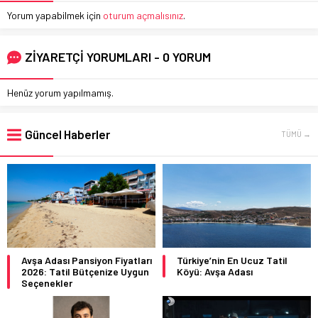
Yorum yapabilmek için
oturum açmalısınız
.
ZİYARETÇİ YORUMLARI - 0 YORUM
Henüz yorum yapılmamış.
Güncel Haberler
TÜMÜ →
Avşa Adası Pansiyon Fiyatları
Türkiye’nin En Ucuz Tatil
2026: Tatil Bütçenize Uygun
Köyü: Avşa Adası
Seçenekler