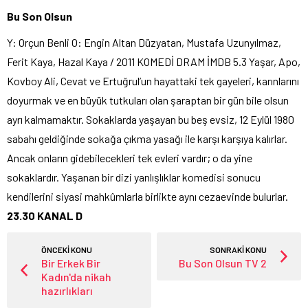
Bu Son Olsun
Y: Orçun Benli O: Engin Altan Düzyatan, Mustafa Uzunyılmaz,
Ferit Kaya, Hazal Kaya / 2011 KOMEDİ DRAM İMDB 5.3 Yaşar, Apo,
Kovboy Ali, Cevat ve Ertuğrul’un hayattaki tek gayeleri, karınlarını
doyurmak ve en büyük tutkuları olan şaraptan bir gün bile olsun
ayrı kalmamaktır. Sokaklarda yaşayan bu beş evsiz, 12 Eylül 1980
sabahı geldiğinde sokağa çıkma yasağı ile karşı karşıya kalırlar.
Ancak onların gidebilecekleri tek evleri vardır; o da yine
sokaklardır. Yaşanan bir dizi yanlışlıklar komedisi sonucu
kendilerini siyasi mahkûmlarla birlikte aynı cezaevinde bulurlar.
23.30 KANAL D
ÖNCEKİ KONU
SONRAKİ KONU
Bir Erkek Bir
Bu Son Olsun TV 2
Kadın'da nikah
hazırlıkları