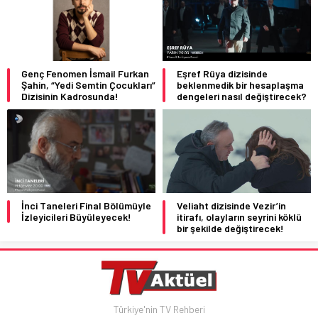
Genç Fenomen İsmail Furkan
Eşref Rüya dizisinde
Şahin, “Yedi Semtin Çocukları”
beklenmedik bir hesaplaşma
Dizisinin Kadrosunda!
dengeleri nasıl değiştirecek?
İnci Taneleri Final Bölümüyle
Veliaht dizisinde Vezir’in
İzleyicileri Büyüleyecek!
itirafı, olayların seyrini köklü
bir şekilde değiştirecek!
Türkiye'nin TV Rehberi