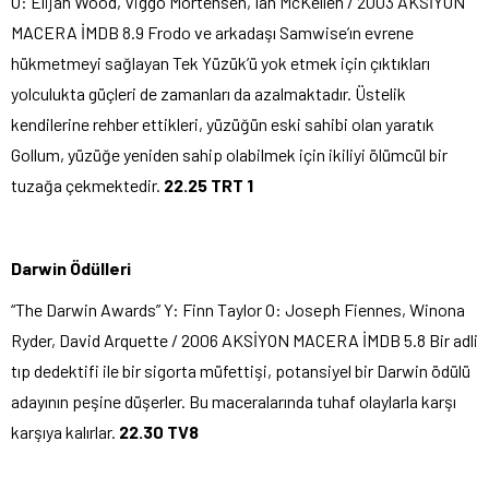
O: Elijah Wood, Viggo Mortensen, Ian McKellen / 2003 AKSİYON
MACERA İMDB 8.9 Frodo ve arkadaşı Samwise’ın evrene
hükmetmeyi sağlayan Tek Yüzük’ü yok etmek için çıktıkları
yolculukta güçleri de zamanları da azalmaktadır. Üstelik
kendilerine rehber ettikleri, yüzüğün eski sahibi olan yaratık
Gollum, yüzüğe yeniden sahip olabilmek için ikiliyi ölümcül bir
tuzağa çekmektedir.
22.25 TRT 1
Darwin Ödülleri
“The Darwin Awards” Y: Finn Taylor O: Joseph Fiennes, Winona
Ryder, David Arquette / 2006 AKSİYON MACERA İMDB 5.8 Bir adli
tıp dedektifi ile bir sigorta müfettişi, potansiyel bir Darwin ödülü
adayının peşine düşerler. Bu maceralarında tuhaf olaylarla karşı
karşıya kalırlar.
22.30 TV8