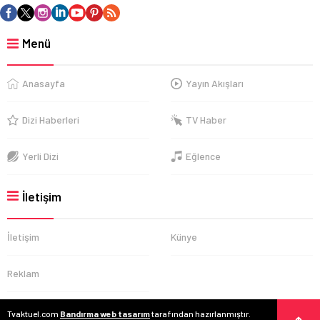
Menü
Anasayfa
Yayın Akışları
Dizi Haberleri
TV Haber
Yerli Dizi
Eğlence
İletişim
İletişim
Künye
Reklam
Tvaktuel.com
Bandırma web tasarım
tarafından hazırlanmıştır.