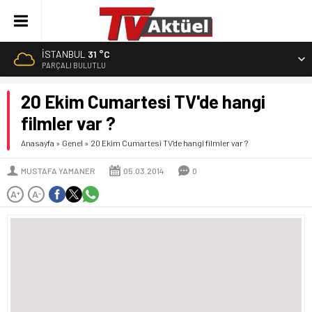
İSTANBUL
31 °C
PARÇALI BULUTLU
20 Ekim Cumartesi TV'de hangi
filmler var ?
Anasayfa
»
Genel
»
20 Ekim Cumartesi TV'de hangi filmler var ?
MUSTAFA YAMANER
05.03.2014
0
A
A
+
-