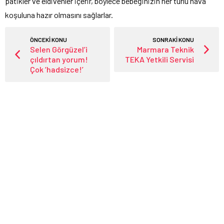
patikler ve eldivenler içerir, böylece bebeğinizin her türlü hava
koşuluna hazır olmasını sağlarlar.
ÖNCEKİ KONU
SONRAKİ KONU
Selen Görgüzel’i
Marmara Teknik
çıldırtan yorum!
TEKA Yetkili Servisi
Çok ‘hadsizce!’