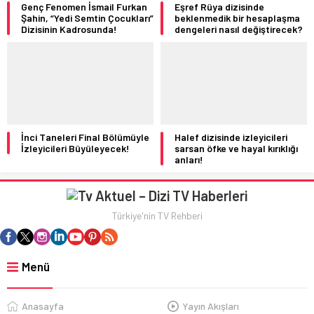
Genç Fenomen İsmail Furkan
Eşref Rüya dizisinde
Şahin, “Yedi Semtin Çocukları”
beklenmedik bir hesaplaşma
Dizisinin Kadrosunda!
dengeleri nasıl değiştirecek?
İnci Taneleri Final Bölümüyle
Halef dizisinde izleyicileri
İzleyicileri Büyüleyecek!
sarsan öfke ve hayal kırıklığı
anları!
Türkiye'nin TV Rehberi
Menü
Anasayfa
Yayın Akışları