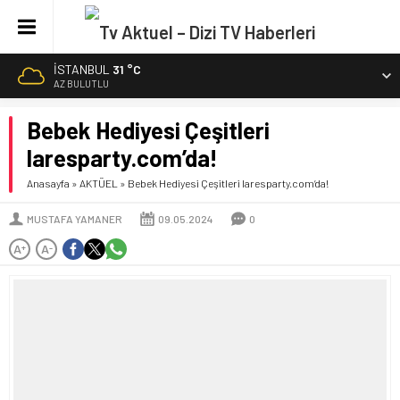
İSTANBUL
31 °C
AZ BULUTLU
Bebek Hediyesi Çeşitleri
laresparty.com’da!
Anasayfa
»
AKTÜEL
»
Bebek Hediyesi Çeşitleri laresparty.com’da!
MUSTAFA YAMANER
09.05.2024
0
A
A
+
-