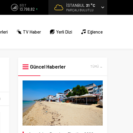
İSTANBUL
31 °C
BİST
13.798,82
PARÇALI BULUTLU
rleri
TV Haber
Yerli Dizi
Eğlence
Güncel Haberler
TÜMÜ →