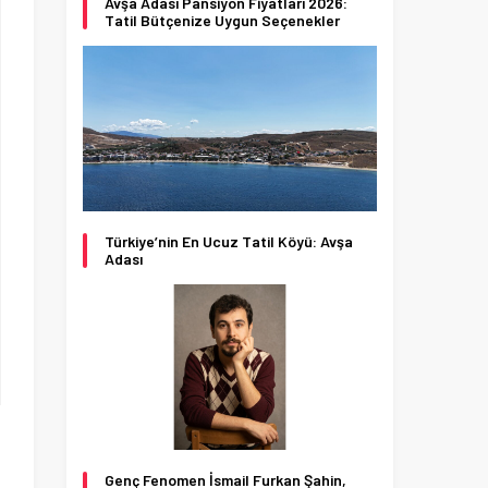
Avşa Adası Pansiyon Fiyatları 2026:
Tatil Bütçenize Uygun Seçenekler
Türkiye’nin En Ucuz Tatil Köyü: Avşa
Adası
Genç Fenomen İsmail Furkan Şahin,