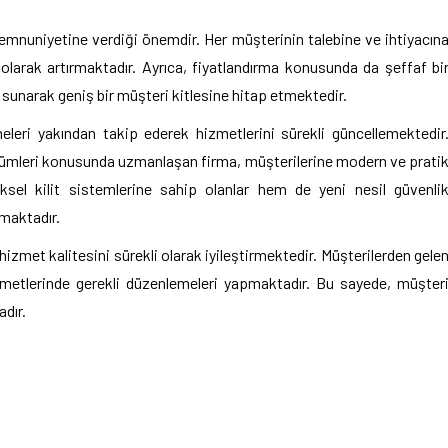
memnuniyetine verdiği önemdir. Her müşterinin talebine ve ihtiyacın
olarak artırmaktadır. Ayrıca, fiyatlandırma konusunda da şeffaf bi
 sunarak geniş bir müşteri kitlesine hitap etmektedir.
eleri yakından takip ederek hizmetlerini sürekli güncellemektedir
ik çözümleri konusunda uzmanlaşan firma, müşterilerine modern ve prati
el kilit sistemlerine sahip olanlar hem de yeni nesil güvenli
nmaktadır.
 hizmet kalitesini sürekli olarak iyileştirmektedir. Müşterilerden gele
hizmetlerinde gerekli düzenlemeleri yapmaktadır. Bu sayede, müşter
dır.