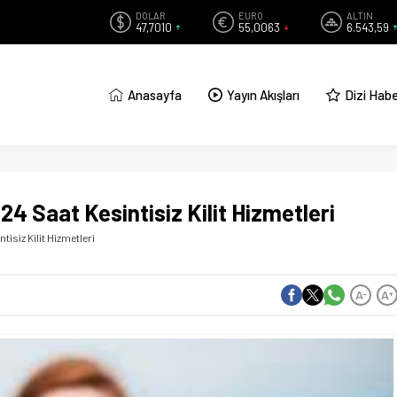
DOLAR
EURO
ALTIN
47,7010
55,0063
6.543,59
Anasayfa
Yayın Akışları
Dizi Habe
 Saat Kesintisiz Kilit Hizmetleri
siz Kilit Hizmetleri
A
A
-
+