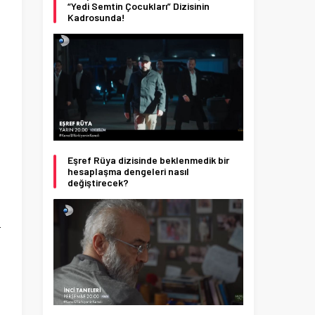
“Yedi Semtin Çocukları” Dizisinin
Kadrosunda!
Eşref Rüya dizisinde beklenmedik bir
hesaplaşma dengeleri nasıl
değiştirecek?
n
r
u
n
a