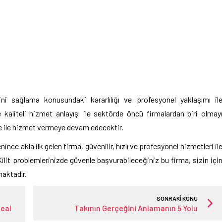
ini sağlama konusundaki kararlılığı ve profesyonel yaklaşımı il
 kaliteli hizmet anlayışı ile sektörde öncü firmalardan biri olmay
te ile hizmet vermeye devam edecektir.
ce akla ilk gelen firma, güvenilir, hızlı ve profesyonel hizmetleri il
ilit problemlerinizde güvenle başvurabileceğiniz bu firma, sizin içi
aktadır.
SONRAKİ KONU
deal
Takının Gerçeğini Anlamanın 5 Yolu