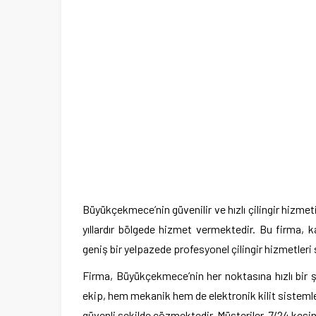
Büyükçekmece’nin güvenilir ve hızlı çilingir hizm
yıllardır bölgede hizmet vermektedir. Bu firma,
geniş bir yelpazede profesyonel çilingir hizmetleri
Firma, Büyükçekmece’nin her noktasına hızlı bir şe
ekip, hem mekanik hem de elektronik kilit sistemle
güvenli şekilde çözmektedir. Müşteriler, 7/24 kesi