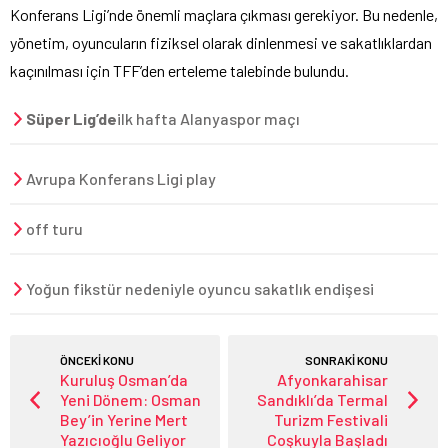
Konferans Ligi’nde önemli maçlara çıkması gerekiyor. Bu nedenle,
yönetim, oyuncuların fiziksel olarak dinlenmesi ve sakatlıklardan
kaçınılması için TFF’den erteleme talebinde bulundu.
Süper Lig’de
ilk hafta Alanyaspor maçı
Avrupa Konferans Ligi play
off turu
Yoğun fikstür nedeniyle oyuncu sakatlık endişesi
ÖNCEKİ KONU
SONRAKİ KONU
Kuruluş Osman’da
Afyonkarahisar
Yeni Dönem: Osman
Sandıklı’da Termal
Bey’in Yerine Mert
Turizm Festivali
Yazıcıoğlu Geliyor
Coşkuyla Başladı