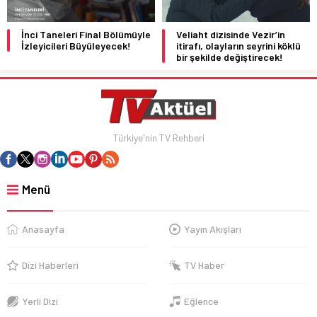
İnci Taneleri Final Bölümüyle
Veliaht dizisinde Vezir’in
İzleyicileri Büyüleyecek!
itirafı, olayların seyrini köklü
bir şekilde değiştirecek!
Türkiye'nin TV Rehberi
Menü
Anasayfa
Yayın Akışları
Dizi Haberleri
TV Haber
Yerli Dizi
Eğlence