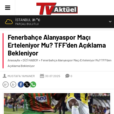
İSTANBUL
31 °C
PARÇALI BULUTLU
Fenerbahçe Alanyaspor Maçı
Erteleniyor Mu? TFF’den Açıklama
Bekleniyor
Anasayfa
»
DİZİ HABER
»
Fenerbahçe Alanyaspor Maçı Erteleniyor Mu? TFF’den
Açıklama Bekleniyor
MUSTAFA YAMANER
30.07.2025
0
A
A
+
-