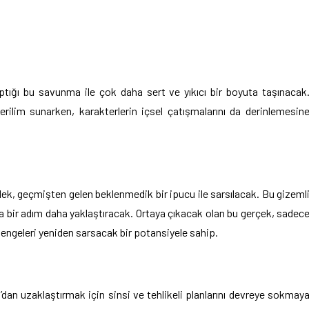
yaptığı bu savunma ile çok daha sert ve yıkıcı bir boyuta taşınacak
r gerilim sunarken, karakterlerin içsel çatışmalarını da derinlemesin
lek, geçmişten gelen beklenmedik bir ipucu ile sarsılacak. Bu gizeml
a bir adım daha yaklaştıracak. Ortaya çıkacak olan bu gerçek, sadec
 dengeleri yeniden sarsacak bir potansiyele sahip.
dan uzaklaştırmak için sinsi ve tehlikeli planlarını devreye sokmay