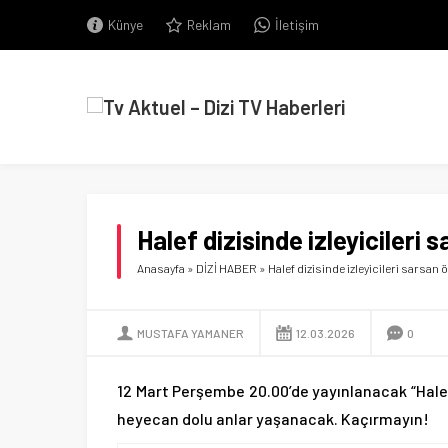
Künye
Reklam
İletişim
Halef dizisinde izleyicileri s
Anasayfa
»
DİZİ HABER
»
Halef dizisinde izleyicileri sarsan öf
MUSTAFA YAMANER
12.03.2026
0
12 Mart Perşembe 20.00’de yayınlanacak “Halef
heyecan dolu anlar yaşanacak. Kaçırmayın!