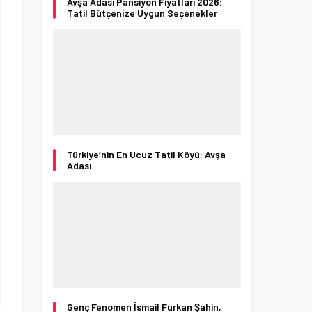
Avşa Adası Pansiyon Fiyatları 2026:
Tatil Bütçenize Uygun Seçenekler
Türkiye’nin En Ucuz Tatil Köyü: Avşa
Adası
Genç Fenomen İsmail Furkan Şahin,