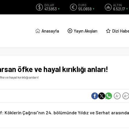
DOLAR
EURO
ALTIN
47,5953
55,0659
6.521,17
Anasayfa
Yayın Akışları
Dizi Habe
arsan öfke ve hayal kırıklığı anları!
ke ve hayal kırıklığı anları!
A
A
-
+
: Köklerin Çağrısı”nın 24. bölümünde Yıldız ve Serhat arasınd