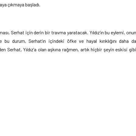
taya çıkmaya başladı.
nması, Serhat için derin bir travma yaratacak. Yıldız’ın bu eylemi, onu
 bu durum, Serhat’ın içindeki öfke ve hayal kırıklığını daha d
en Serhat, Yıldız’a olan aşkına rağmen, artık hiçbir şeyin eskisi gib