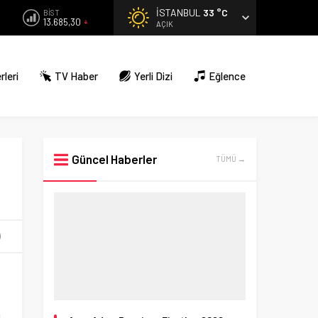
İSTANBUL
33 °C
BİST
13.685,30
AÇIK
rleri
TV Haber
Yerli Dizi
Eğlence
Güncel Haberler
TÜMÜ →
a