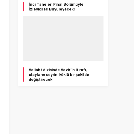
İnci Taneleri Final Bölümüyle
İzleyicileri Büyüleyecek!
n
a
i
Veliaht dizisinde Vezir’in itirafı,
olayların seyrini köklü bir şekilde
değiştirecek!