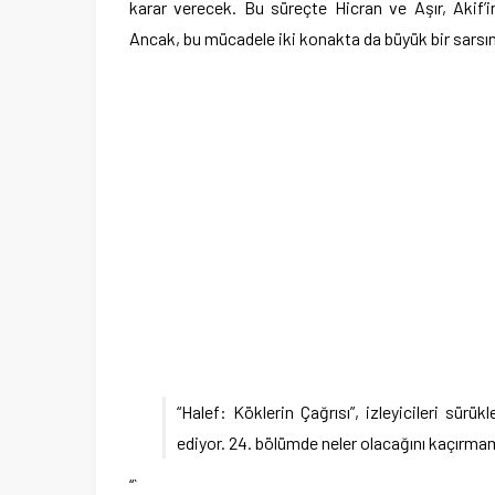
karar verecek. Bu süreçte Hicran ve Aşır, Akif’in
Ancak, bu mücadele iki konakta da büyük bir sarsın
“Halef: Köklerin Çağrısı”, izleyicileri sür
ediyor. 24. bölümde neler olacağını kaçırmam
“`