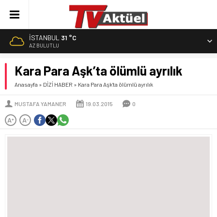
İSTANBUL
31 °C
AZ BULUTLU
Kara Para Aşk’ta ölümlü ayrılık
Anasayfa
»
DİZİ HABER
»
Kara Para Aşk’ta ölümlü ayrılık
MUSTAFA YAMANER
19.03.2015
0
A
A
+
-