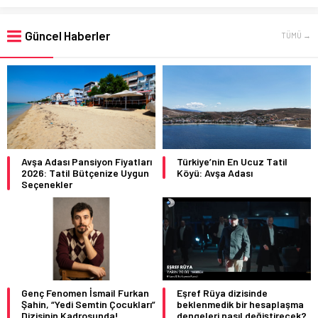
Güncel Haberler
TÜMÜ →
Avşa Adası Pansiyon Fiyatları
Türkiye’nin En Ucuz Tatil
2026: Tatil Bütçenize Uygun
Köyü: Avşa Adası
Seçenekler
Genç Fenomen İsmail Furkan
Eşref Rüya dizisinde
Şahin, “Yedi Semtin Çocukları”
beklenmedik bir hesaplaşma
Dizisinin Kadrosunda!
dengeleri nasıl değiştirecek?