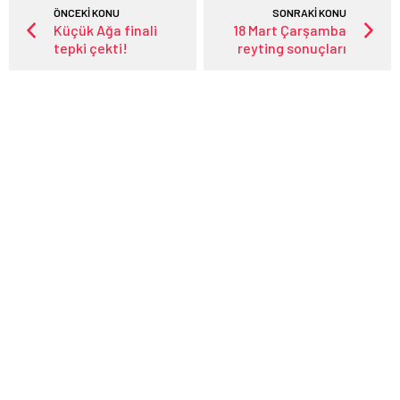
ÖNCEKİ KONU
SONRAKİ KONU
Küçük Ağa finali
18 Mart Çarşamba
tepki çekti!
reyting sonuçları