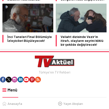
İnci Taneleri Final Bölümüyle
Veliaht dizisinde Vezir’in
İzleyicileri Büyüleyecek!
itirafı, olayların seyrini köklü
bir şekilde değiştirecek!
Türkiye'nin TV Rehberi
Menü
Anasayfa
Yayın Akışları