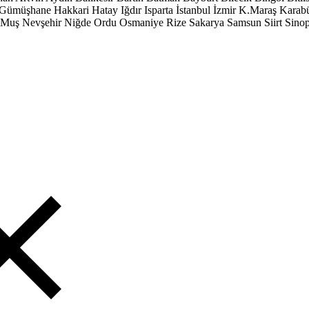
Gümüşhane
Hakkari
Hatay
Iğdır
Isparta
İstanbul
İzmir
K.Maraş
Karab
Muş
Nevşehir
Niğde
Ordu
Osmaniye
Rize
Sakarya
Samsun
Siirt
Sino