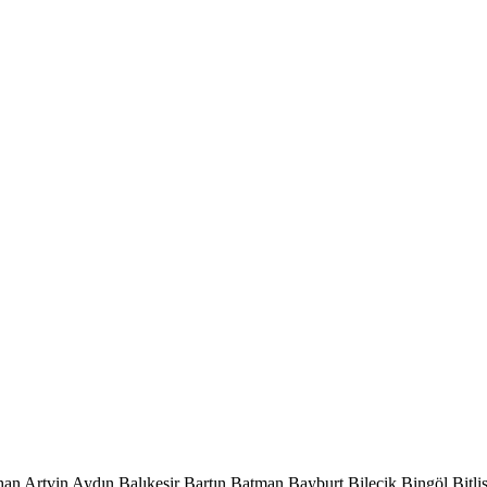
han
Artvin
Aydın
Balıkesir
Bartın
Batman
Bayburt
Bilecik
Bingöl
Bitli