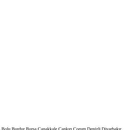
s
Bolu
Burdur
Bursa
Çanakkale
Çankırı
Çorum
Denizli
Diyarbakır