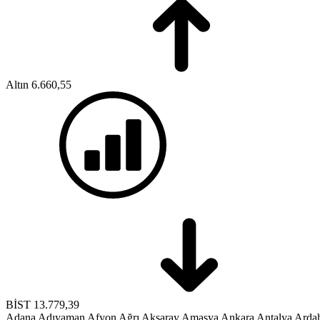
Altın
6.660,55
BİST
13.779,39
Adana
Adıyaman
Afyon
Ağrı
Aksaray
Amasya
Ankara
Antalya
Arda