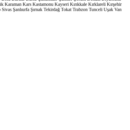
ük
Karaman
Kars
Kastamonu
Kayseri
Kırıkkale
Kırklareli
Kırşehir
p
Sivas
Şanlıurfa
Şırnak
Tekirdağ
Tokat
Trabzon
Tunceli
Uşak
Van