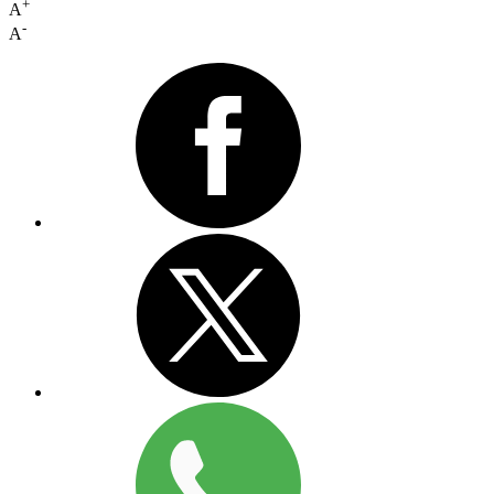
+
A
-
A