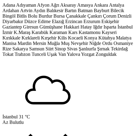
Adana
Adıyaman
Afyon
Ağrı
Aksaray
Amasya
Ankara
Antalya
Ardahan
Artvin
Aydın
Balıkesir
Bartın
Batman
Bayburt
Bilecik
Bingöl
Bitlis
Bolu
Burdur
Bursa
Çanakkale
Çankırı
Çorum
Denizli
Diyarbakır
Düzce
Edirne
Elazığ
Erzincan
Erzurum
Eskişehir
Gaziantep
Giresun
Gümüşhane
Hakkari
Hatay
Iğdır
Isparta
İstanbul
İzmir
K.Maraş
Karabük
Karaman
Kars
Kastamonu
Kayseri
Kırıkkale
Kırklareli
Kırşehir
Kilis
Kocaeli
Konya
Kütahya
Malatya
Manisa
Mardin
Mersin
Muğla
Muş
Nevşehir
Niğde
Ordu
Osmaniye
Rize
Sakarya
Samsun
Siirt
Sinop
Sivas
Şanlıurfa
Şırnak
Tekirdağ
Tokat
Trabzon
Tunceli
Uşak
Van
Yalova
Yozgat
Zonguldak
İstanbul
31 °C
Az Bulutlu