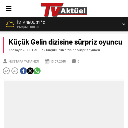
İSTANBUL
31 °C
PARÇALI BULUTLU
Küçük Gelin dizisine sürpriz oyuncu
Anasayfa
»
DİZİ HABER
»
Küçük Gelin dizisine sürpriz oyuncu
MUSTAFA YAMANER
13.07.2015
0
A
A
+
-