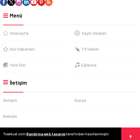
Menü
Anasayfa
Yayın Akışları
Dizi Haberleri
TV Haber
Yerli Dizi
Eğlence
İletişim
İletişim
Künye
Reklam
Tvaktuel.com
Bandırma web tasarım
tarafından hazırlanmıştır.