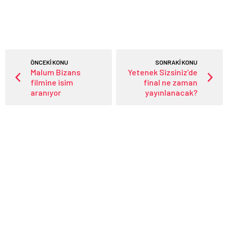
ÖNCEKİ KONU
SONRAKİ KONU
Malum Bizans
Yetenek Sizsiniz’de
filmine isim
final ne zaman
aranıyor
yayınlanacak?