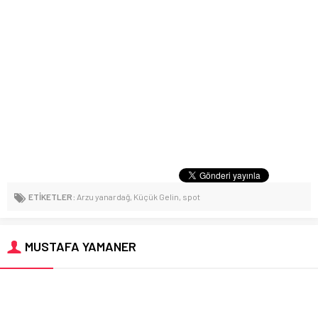
ETİKETLER:
Arzu yanardağ
,
Küçük Gelin
,
spot
MUSTAFA YAMANER