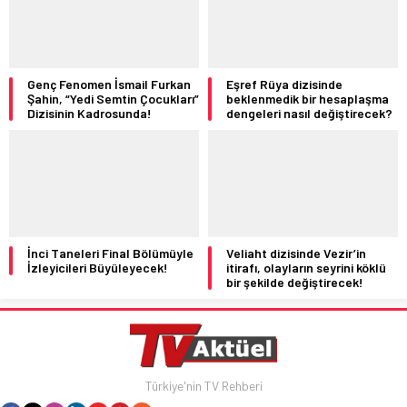
Genç Fenomen İsmail Furkan
Eşref Rüya dizisinde
Şahin, “Yedi Semtin Çocukları”
beklenmedik bir hesaplaşma
Dizisinin Kadrosunda!
dengeleri nasıl değiştirecek?
İnci Taneleri Final Bölümüyle
Veliaht dizisinde Vezir’in
İzleyicileri Büyüleyecek!
itirafı, olayların seyrini köklü
bir şekilde değiştirecek!
Türkiye'nin TV Rehberi