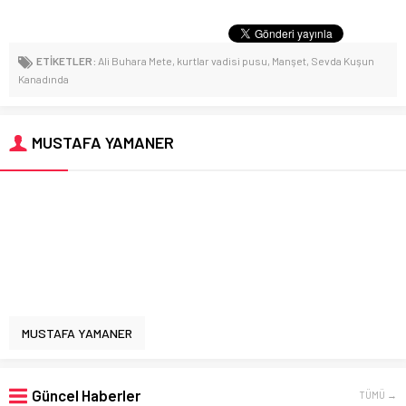
ETİKETLER:
Ali Buhara Mete
,
kurtlar vadisi pusu
,
Manşet
,
Sevda Kuşun
Kanadında
MUSTAFA YAMANER
MUSTAFA YAMANER
Güncel Haberler
TÜMÜ →