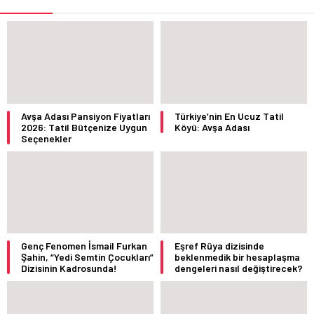
Avşa Adası Pansiyon Fiyatları
Türkiye’nin En Ucuz Tatil
2026: Tatil Bütçenize Uygun
Köyü: Avşa Adası
Seçenekler
Genç Fenomen İsmail Furkan
Eşref Rüya dizisinde
Şahin, “Yedi Semtin Çocukları”
beklenmedik bir hesaplaşma
Dizisinin Kadrosunda!
dengeleri nasıl değiştirecek?