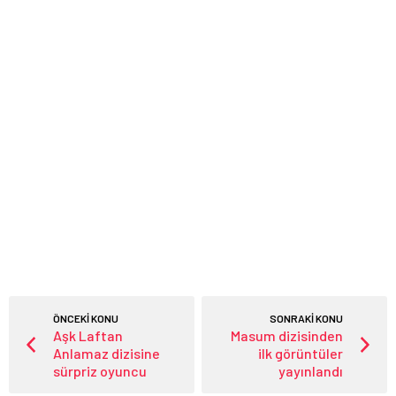
ÖNCEKİ KONU
SONRAKİ KONU
Aşk Laftan
Masum dizisinden
Anlamaz dizisine
ilk görüntüler
sürpriz oyuncu
yayınlandı