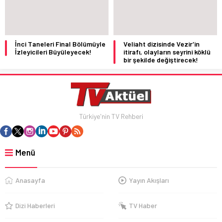
İnci Taneleri Final Bölümüyle
Veliaht dizisinde Vezir’in
İzleyicileri Büyüleyecek!
itirafı, olayların seyrini köklü
bir şekilde değiştirecek!
Türkiye'nin TV Rehberi
Menü
Anasayfa
Yayın Akışları
Dizi Haberleri
TV Haber