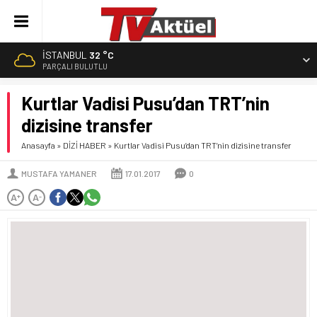
İSTANBUL
32 °C
PARÇALI BULUTLU
Kurtlar Vadisi Pusu’dan TRT’nin
dizisine transfer
Anasayfa
»
DİZİ HABER
»
Kurtlar Vadisi Pusu’dan TRT’nin dizisine transfer
MUSTAFA YAMANER
17.01.2017
0
A
A
+
-