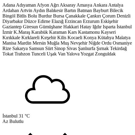
Adana
Adıyaman
Afyon
Ağrı
Aksaray
Amasya
Ankara
Antalya
Ardahan
Artvin
Aydın
Balıkesir
Bartın
Batman
Bayburt
Bilecik
Bingöl
Bitlis
Bolu
Burdur
Bursa
Çanakkale
Çankırı
Çorum
Denizli
Diyarbakır
Düzce
Edirne
Elazığ
Erzincan
Erzurum
Eskişehir
Gaziantep
Giresun
Gümüşhane
Hakkari
Hatay
Iğdır
Isparta
İstanbul
İzmir
K.Maraş
Karabük
Karaman
Kars
Kastamonu
Kayseri
Kırıkkale
Kırklareli
Kırşehir
Kilis
Kocaeli
Konya
Kütahya
Malatya
Manisa
Mardin
Mersin
Muğla
Muş
Nevşehir
Niğde
Ordu
Osmaniye
Rize
Sakarya
Samsun
Siirt
Sinop
Sivas
Şanlıurfa
Şırnak
Tekirdağ
Tokat
Trabzon
Tunceli
Uşak
Van
Yalova
Yozgat
Zonguldak
İstanbul
31 °C
Az Bulutlu