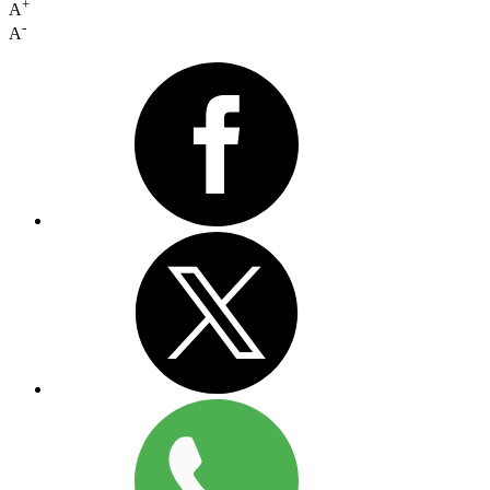
+
A
-
A