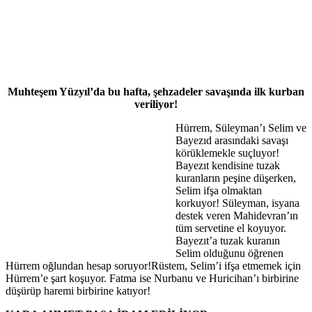
Muhteşem Yüzyıl’da bu hafta, şehzadeler savaşında ilk kurban
veriliyor!
Hürrem, Süleyman’ı Selim ve
Bayezıd arasındaki savaşı
körüklemekle suçluyor!
Bayezıt kendisine tuzak
kuranların peşine düşerken,
Selim ifşa olmaktan
korkuyor! Süleyman, isyana
destek veren Mahidevran’ın
tüm servetine el koyuyor.
Bayezıt’a tuzak kuranın
Selim olduğunu öğrenen
Hürrem oğlundan hesap soruyor!Rüstem, Selim’i ifşa etmemek için
Hürrem’e şart koşuyor. Fatma ise Nurbanu ve Huricihan’ı birbirine
düşürüp haremi birbirine katıyor!