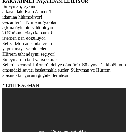
KARA AHMET PAŞA İDAM EDİLİYOR
Süleyman, isyanın
arkasındaki Kara Ahmed’in
idamına hükmediyor!
Gazanfer’in Nurbanu’ya olan
aşkına öyle biri şahit oluyor
ki Nurbanu olayı kapatmak
isterken kan dökülüyor!
Şehzadeleri arasında tercih
yapmamaya yemin eden
Hürrem taht adayını seçiyor!
Süleyman’ın taht varisi olarak
Selim’i seçmesi Hürrem’i deliye döndürür. Süleyman’ı iki oğlunun
arasındaki savaşı başlatmakla suçlar. Süleyman ve Hürrem
arasındaki uçurum gitgide derinleşir.
YENİ FRAGMAN