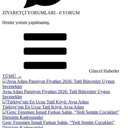
ZİYARETÇİ YORUMLARI - 0 YORUM
Henüz yorum yapılmamış.
Güncel Haberler
TÜMÜ →
Avşa Adası Pansiyon Fiyatları 2026: Tatil Bütçenize Uygun
Seçenekler
Türkiye’nin En Ucuz Tatil Köyü: Avşa Adası
Genç Fenomen İsmail Furkan Şahin, “Yedi Semtin Çocukları”
Dizisinin Kadrosunda!