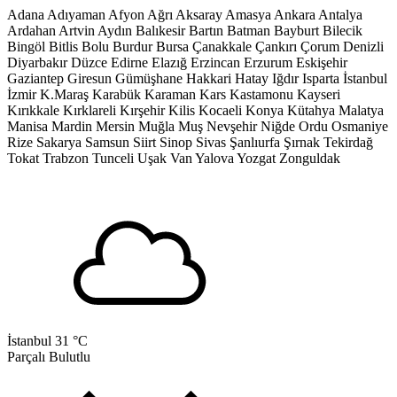
Adana
Adıyaman
Afyon
Ağrı
Aksaray
Amasya
Ankara
Antalya
Ardahan
Artvin
Aydın
Balıkesir
Bartın
Batman
Bayburt
Bilecik
Bingöl
Bitlis
Bolu
Burdur
Bursa
Çanakkale
Çankırı
Çorum
Denizli
Diyarbakır
Düzce
Edirne
Elazığ
Erzincan
Erzurum
Eskişehir
Gaziantep
Giresun
Gümüşhane
Hakkari
Hatay
Iğdır
Isparta
İstanbul
İzmir
K.Maraş
Karabük
Karaman
Kars
Kastamonu
Kayseri
Kırıkkale
Kırklareli
Kırşehir
Kilis
Kocaeli
Konya
Kütahya
Malatya
Manisa
Mardin
Mersin
Muğla
Muş
Nevşehir
Niğde
Ordu
Osmaniye
Rize
Sakarya
Samsun
Siirt
Sinop
Sivas
Şanlıurfa
Şırnak
Tekirdağ
Tokat
Trabzon
Tunceli
Uşak
Van
Yalova
Yozgat
Zonguldak
İstanbul
31 °C
Parçalı Bulutlu