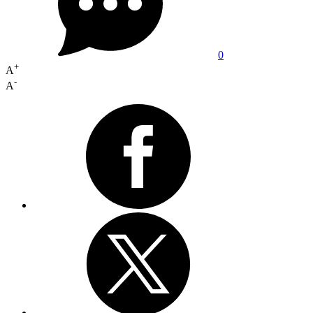
0
+
A
-
A