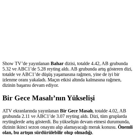
Show TV’de yayınlanan
Bahar
dizisi, totalde 4.42, AB grubunda
5.32 ve ABC1’de 5.28 reyting aldı. AB grubunda artış gösteren dizi,
totalde ve ABC1’de düşüş yaşamasına rağmen, yine de iyi bir
izlenme oranı yakaladı. Maçın etkisi altında kalmasına rağmen,
dizinin başarısı devam ediyor.
Bir Gece Masalı’nın Yükselişi
ATV ekranlarında yayınlanan
Bir Gece Masalı
, totalde 4.02, AB
grubunda 2.11 ve ABC1’de 3.07 reyting aldı. Dizi, tüm gruplarda
reytinglerde artış gösterdi. Bu yükselişin devam etmesi durumunda,
dizinin ikinci sezon onayını alıp alamayacağı merak konusu.
Önemli
olan, bu artışın sürdürülebilir olup olmadığı
.