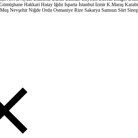
Gümüşhane
Hakkari
Hatay
Iğdır
Isparta
İstanbul
İzmir
K.Maraş
Karab
Muş
Nevşehir
Niğde
Ordu
Osmaniye
Rize
Sakarya
Samsun
Siirt
Sino