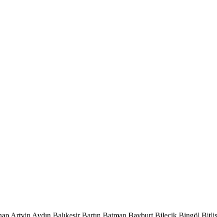
han
Artvin
Aydın
Balıkesir
Bartın
Batman
Bayburt
Bilecik
Bingöl
Bitli