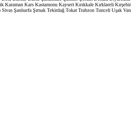
ük
Karaman
Kars
Kastamonu
Kayseri
Kırıkkale
Kırklareli
Kırşehir
p
Sivas
Şanlıurfa
Şırnak
Tekirdağ
Tokat
Trabzon
Tunceli
Uşak
Van