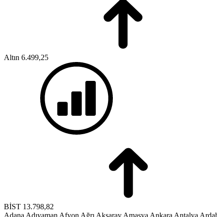
Altın
6.499,25
BİST
13.798,82
Adana
Adıyaman
Afyon
Ağrı
Aksaray
Amasya
Ankara
Antalya
Arda