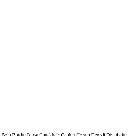
s
Bolu
Burdur
Bursa
Çanakkale
Çankırı
Çorum
Denizli
Diyarbakır