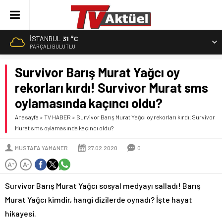
İSTANBUL
31 °C
PARÇALI BULUTLU
Survivor Barış Murat Yağcı oy
rekorları kırdı! Survivor Murat sms
oylamasında kaçıncı oldu?
Anasayfa
»
TV HABER
»
Survivor Barış Murat Yağcı oy rekorları kırdı! Survivor
Murat sms oylamasında kaçıncı oldu?
MUSTAFA YAMANER
27.02.2020
0
A
A
+
-
Survivor Barış Murat Yağcı sosyal medyayı salladı! Barış
Murat Yağcı kimdir, hangi dizilerde oynadı? İşte hayat
hikayesi.