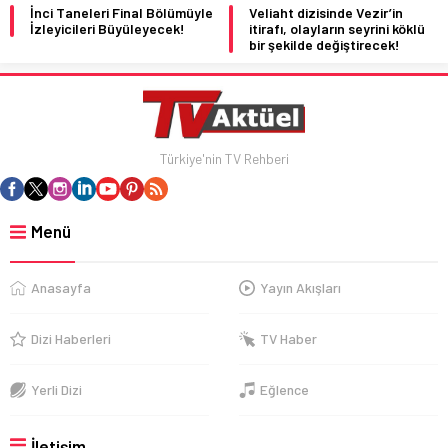
İnci Taneleri Final Bölümüyle
Veliaht dizisinde Vezir’in
İzleyicileri Büyüleyecek!
itirafı, olayların seyrini köklü
bir şekilde değiştirecek!
Türkiye'nin TV Rehberi
Menü
Anasayfa
Yayın Akışları
Dizi Haberleri
TV Haber
Yerli Dizi
Eğlence
İletişim