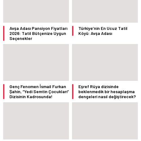
Avşa Adası Pansiyon Fiyatları
Türkiye’nin En Ucuz Tatil
2026: Tatil Bütçenize Uygun
Köyü: Avşa Adası
Seçenekler
Genç Fenomen İsmail Furkan
Eşref Rüya dizisinde
Şahin, “Yedi Semtin Çocukları”
beklenmedik bir hesaplaşma
Dizisinin Kadrosunda!
dengeleri nasıl değiştirecek?