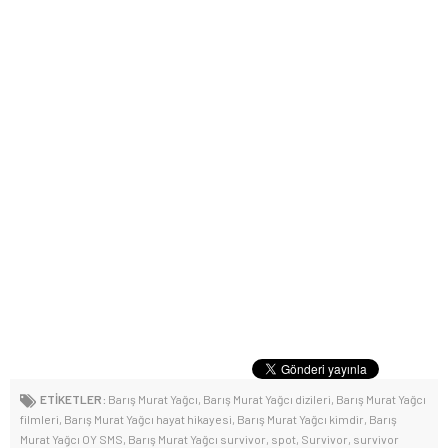
ETİKETLER:
Barış Murat Yağcı
,
Barış Murat Yağcı dizileri
,
Barış Murat Yağcı
filmleri
,
Barış Murat Yağcı hayat hikayesi
,
Barış Murat Yağcı kimdir
,
Barış
Murat Yağcı OY SMS
,
Barış Murat Yağcı survivor
,
spot
,
Survivor
,
survivor