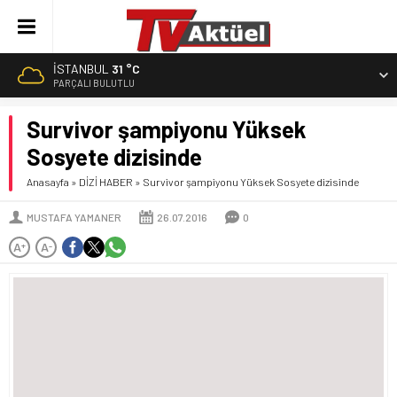
İSTANBUL
31 °C
PARÇALI BULUTLU
Survivor şampiyonu Yüksek
Sosyete dizisinde
Anasayfa
»
DİZİ HABER
»
Survivor şampiyonu Yüksek Sosyete dizisinde
MUSTAFA YAMANER
26.07.2016
0
A
A
+
-