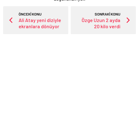
ÖNCEKİ KONU
SONRAKİ KONU
Ali Atay yeni diziyle
Özge Uzun 2 ayda
ekranlara dönüyor
20 kilo verdi