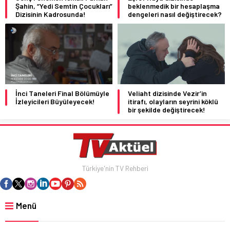
Şahin, “Yedi Semtin Çocukları”
beklenmedik bir hesaplaşma
Dizisinin Kadrosunda!
dengeleri nasıl değiştirecek?
İnci Taneleri Final Bölümüyle
Veliaht dizisinde Vezir’in
İzleyicileri Büyüleyecek!
itirafı, olayların seyrini köklü
bir şekilde değiştirecek!
Türkiye'nin TV Rehberi
Menü