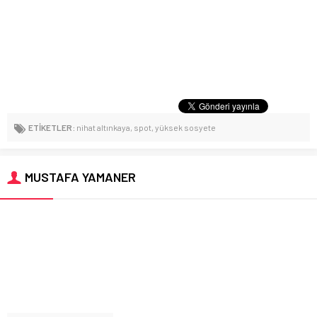
ETİKETLER:
nihat altınkaya
,
spot
,
yüksek sosyete
MUSTAFA YAMANER