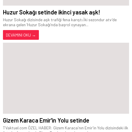
Huzur Sokağı setinde ikinci yasak aşk!
Huzur Sokağı dizisinde aşk trafiği fena karıştı.İki sezondur atv’de
ekrana gelen ‘Huzur Sokağı’nda başrol oynayan...
DEVAMINI OKU →
Gizem Karaca Emir'in Yolu setinde
TVaktuel.com ÖZEL HABER: Gizem Karaca'nın Emir'in Yolu dizisindeki ilk