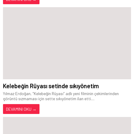
Kelebeğin Rüyası setinde sıkıyönetim
Yılmaz Erdoğan, “Kelebeğin Rüyası” adlı yeni filminin çekimlerinden
görüntü sızmaması için sette sıkıyönetim ilan etti....
DEVAMINI OKU →