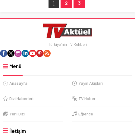
1
2
3
Türkiye'nin TV Rehberi
Menü
Anasayfa
Yayın Akışları
Dizi Haberleri
TV Haber
Yerli Dizi
Eğlence
İletişim