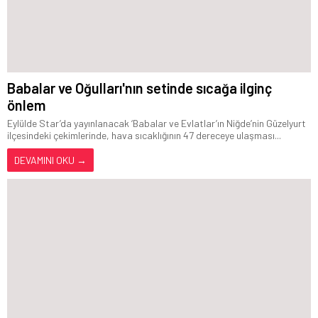
Babalar ve Oğulları'nın setinde sıcağa ilginç
önlem
Eylülde Star’da yayınlanacak ‘Babalar ve Evlatlar’ın Niğde’nin Güzelyurt
ilçesindeki çekimlerinde, hava sıcaklığının 47 dereceye ulaşması...
DEVAMINI OKU →