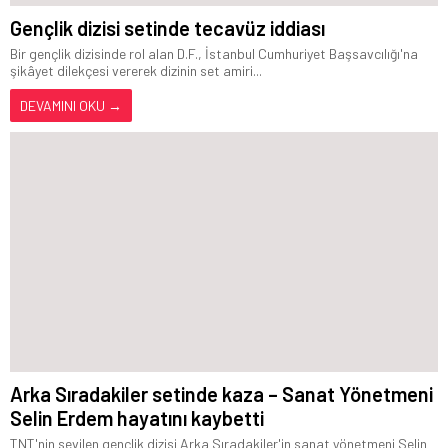
Gençlik dizisi setinde tecavüz iddiası
Bir gençlik dizisinde rol alan D.F., İstanbul Cumhuriyet Başsavcılığı'na
şikâyet dilekçesi vererek dizinin set amiri...
DEVAMINI OKU →
Arka Sıradakiler setinde kaza – Sanat Yönetmeni
Selin Erdem hayatını kaybetti
TNT'nin sevilen gençlik dizisi Arka Sıradakiler'in sanat yönetmeni Selin