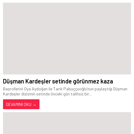
Düşman Kardeşler setinde görünmez kaza
Başrollerini Oya Aydoğan ile Tarık Pabuççuoğlu’nun paylaştığı Düşman
Kardeşler dizisinin setinde önceki gün talihsiz bir...
DEVAMINI OKU →