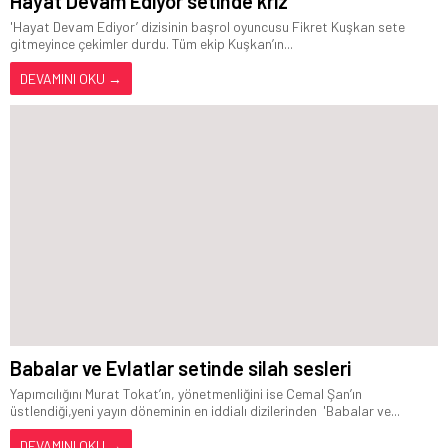
Hayat Devam Ediyor setinde kriz
'Hayat Devam Ediyor’ dizisinin başrol oyuncusu Fikret Kuşkan sete
gitmeyince çekimler durdu. Tüm ekip Kuşkan’ın...
DEVAMINI OKU →
Babalar ve Evlatlar setinde silah sesleri
Yapımcılığını Murat Tokat’ın, yönetmenliğini ise Cemal Şan’ın
üstlendiği,yeni yayın döneminin en iddialı dizilerinden 'Babalar ve...
DEVAMINI OKU →