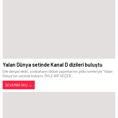
Yalan Dünya setinde Kanal D dizileri buluştu
Elle dergisi ekibi, sonbaharın iddialı yapımlarının yıldız isimleriyle “Yalan
Dünya”nın setinde buluştu. ÖYLE BİR GEÇER...
DEVAMINI OKU →