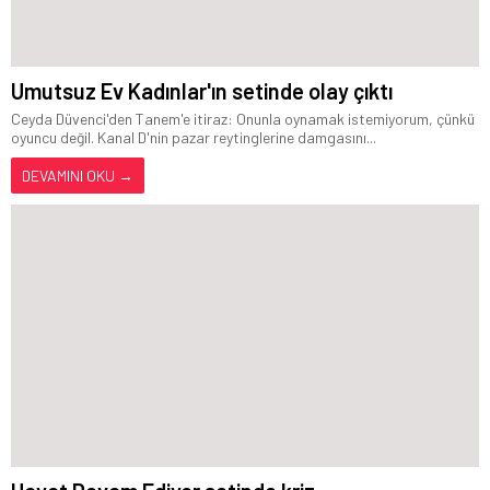
Umutsuz Ev Kadınlar'ın setinde olay çıktı
Ceyda Düvenci'den Tanem'e itiraz: Onunla oynamak istemiyorum, çünkü
oyuncu değil. Kanal D'nin pazar reytinglerine damgasını...
DEVAMINI OKU →