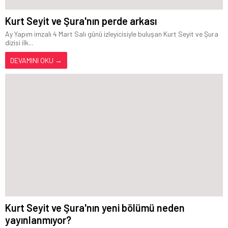
Kurt Seyit ve Şura'nın perde arkası
Ay Yapım imzalı 4 Mart Salı günü izleyicisiyle buluşan Kurt Seyit ve Şura
dizisi ilk...
DEVAMINI OKU →
Kurt Seyit ve Şura'nın yeni bölümü neden
yayınlanmıyor?