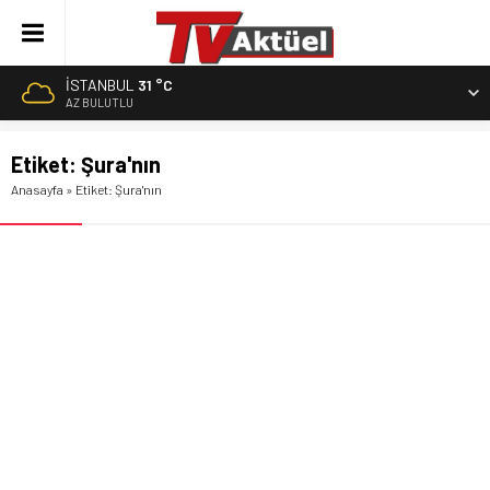
İSTANBUL
31 °C
AZ BULUTLU
Etiket:
Şura'nın
Anasayfa
»
Etiket: Şura'nın