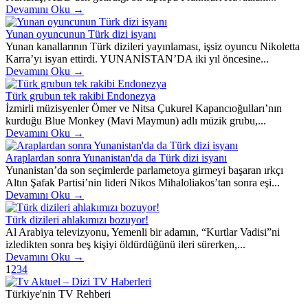
Devamını Oku →
Yunan oyuncunun Türk dizi isyanı
Yunan kanallarının Türk dizileri yayınlaması, işsiz oyuncu Nikoletta
Karra’yı isyan ettirdi. YUNANİSTAN’DA iki yıl öncesine...
Devamını Oku →
Türk grubun tek rakibi Endonezya
İzmirli müzisyenler Ömer ve Nitsa Çukurel Kapancıoğulları’nın
kurduğu Blue Monkey (Mavi Maymun) adlı müzik grubu,...
Devamını Oku →
Araplardan sonra Yunanistan'da da Türk dizi isyanı
Yunanistan’da son seçimlerde parlametoya girmeyi başaran ırkçı
Altın Şafak Partisi’nin lideri Nikos Mihaloliakos’tan sonra eşi...
Devamını Oku →
Türk dizileri ahlakımızı bozuyor!
Al Arabiya televizyonu, Yemenli bir adamın, “Kurtlar Vadisi”ni
izledikten sonra beş kişiyi öldürdüğünü ileri sürerken,...
Devamını Oku →
1
2
3
4
Türkiye'nin TV Rehberi