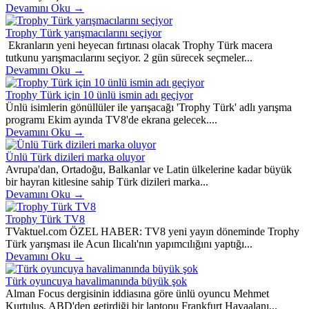
Devamını Oku →
Trophy Türk yarışmacılarını seçiyor
Ekranların yeni heyecan fırtınası olacak Trophy Türk macera
tutkunu yarışmacılarını seçiyor. 2 gün sürecek seçmeler...
Devamını Oku →
Trophy Türk için 10 ünlü ismin adı geçiyor
Ünlü isimlerin gönüllüler ile yarışacağı 'Trophy Türk' adlı yarışma
programı Ekim ayında TV8'de ekrana gelecek....
Devamını Oku →
Ünlü Türk dizileri marka oluyor
Avrupa'dan, Ortadoğu, Balkanlar ve Latin ülkelerine kadar büyük
bir hayran kitlesine sahip Türk dizileri marka...
Devamını Oku →
Trophy Türk TV8
TVaktuel.com ÖZEL HABER: TV8 yeni yayın döneminde Trophy
Türk yarışması ile Acun Ilıcalı'nın yapımcılığını yaptığı...
Devamını Oku →
Türk oyuncuya havalimanında büyük şok
Alman Focus dergisinin iddiasına göre ünlü oyuncu Mehmet
Kurtuluş, ABD'den getirdiği bir laptopu Frankfurt Havaalanı...