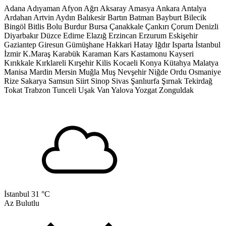
Adana
Adıyaman
Afyon
Ağrı
Aksaray
Amasya
Ankara
Antalya
Ardahan
Artvin
Aydın
Balıkesir
Bartın
Batman
Bayburt
Bilecik
Bingöl
Bitlis
Bolu
Burdur
Bursa
Çanakkale
Çankırı
Çorum
Denizli
Diyarbakır
Düzce
Edirne
Elazığ
Erzincan
Erzurum
Eskişehir
Gaziantep
Giresun
Gümüşhane
Hakkari
Hatay
Iğdır
Isparta
İstanbul
İzmir
K.Maraş
Karabük
Karaman
Kars
Kastamonu
Kayseri
Kırıkkale
Kırklareli
Kırşehir
Kilis
Kocaeli
Konya
Kütahya
Malatya
Manisa
Mardin
Mersin
Muğla
Muş
Nevşehir
Niğde
Ordu
Osmaniye
Rize
Sakarya
Samsun
Siirt
Sinop
Sivas
Şanlıurfa
Şırnak
Tekirdağ
Tokat
Trabzon
Tunceli
Uşak
Van
Yalova
Yozgat
Zonguldak
İstanbul
31 °C
Az Bulutlu