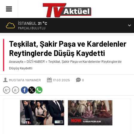
İSTANBUL
31 °C
PARÇALI BULUTLU
Teşkilat, Şakir Paşa ve Kardelenler
Reytinglerde Düşüş Kaydetti
Anasayfa
»
DİZİ HABER
»
Teşkilat, Şakir Paşa ve Kardelenler Reytinglerde
Düşüş Kaydetti
MUSTAFA YAMANER
17.03.2025
0
A
A
+
-