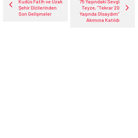
Kudüs Fatih ve Uzak
75 Yaşındaki Sevgi
Şehir Dizilerinden
Teyze, “Tekrar 20
Son Gelişmeler
Yaşında Olsaydım”
Akımına Katıldı