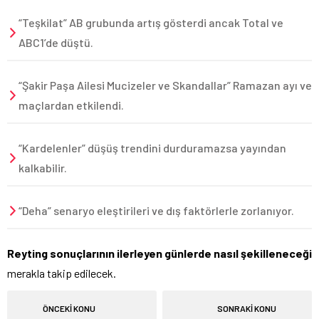
“Teşkilat” AB grubunda artış gösterdi ancak Total ve
ABC1’de düştü.
“Şakir Paşa Ailesi Mucizeler ve Skandallar” Ramazan ayı ve
maçlardan etkilendi.
“Kardelenler” düşüş trendini durduramazsa yayından
kalkabilir.
“Deha” senaryo eleştirileri ve dış faktörlerle zorlanıyor.
Reyting sonuçlarının ilerleyen günlerde nasıl şekilleneceği
merakla takip edilecek.
ÖNCEKİ KONU
SONRAKİ KONU