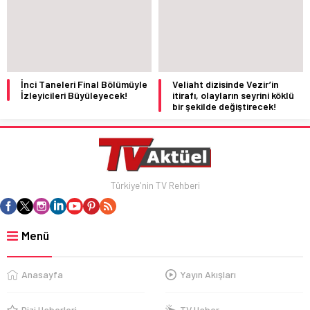
İnci Taneleri Final Bölümüyle
Veliaht dizisinde Vezir’in
İzleyicileri Büyüleyecek!
itirafı, olayların seyrini köklü
bir şekilde değiştirecek!
Türkiye'nin TV Rehberi
Menü
Anasayfa
Yayın Akışları
Dizi Haberleri
TV Haber