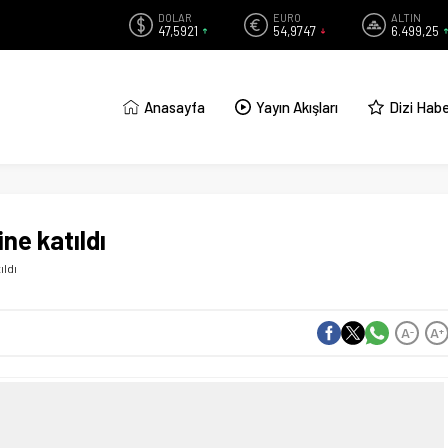
DOLAR
EURO
ALTIN
47,5921
54,9747
6.499,25
Anasayfa
Yayın Akışları
Dizi Habe
ne katıldı
ıldı
A
A
-
+