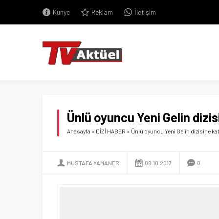
Künye
Reklam
İletişim
Ünlü oyuncu Yeni Gelin dizisi
Anasayfa
»
DİZİ HABER
»
Ünlü oyuncu Yeni Gelin dizisine kat
MUSTAFA YAMANER
08.10.2017
0