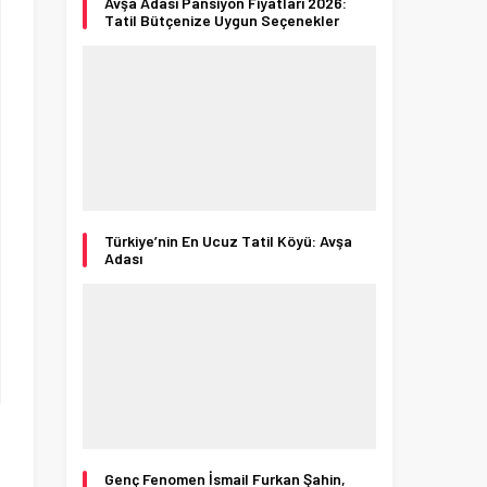
Avşa Adası Pansiyon Fiyatları 2026:
Tatil Bütçenize Uygun Seçenekler
Türkiye’nin En Ucuz Tatil Köyü: Avşa
Adası
Genç Fenomen İsmail Furkan Şahin,