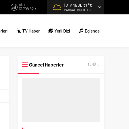
İSTANBUL
31 °C
BİST
13.798,82
PARÇALI BULUTLU
rleri
TV Haber
Yerli Dizi
Eğlence
Güncel Haberler
TÜMÜ →