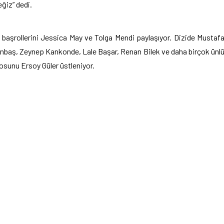
ğiz” dedi.
n başrollerini Jessica May ve Tolga Mendi paylaşıyor. Dizide Mustaf
nbaş, Zeynep Kankonde, Lale Başar, Renan Bilek ve daha birçok ünl
yosunu Ersoy Güler üstleniyor.