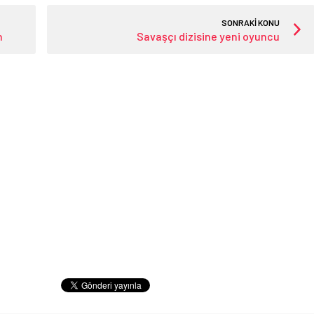
SONRAKİ KONU
n
Savaşçı dizisine yeni oyuncu