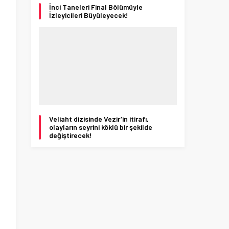
İnci Taneleri Final Bölümüyle
İzleyicileri Büyüleyecek!
a
ü
Veliaht dizisinde Vezir’in itirafı,
olayların seyrini köklü bir şekilde
değiştirecek!