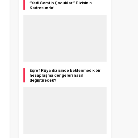
“Yedi Semtin Çocukları” Dizisinin
Kadrosunda!
Eşref Rüya dizisinde beklenmedik bir
hesaplaşma dengeleri nasıl
değiştirecek?
ı
i
.