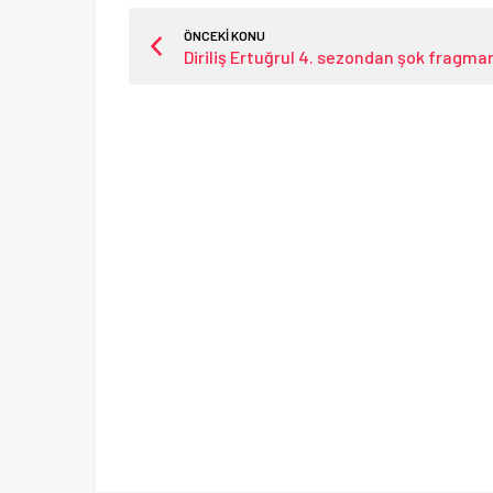
ÖNCEKİ KONU
Diriliş Ertuğrul 4. sezondan şok fragma