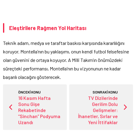
Eleştirilere Rağmen Yol Haritası
Teknik adam, medya ve taraftar baskısı karşısında kararlılığını
koruyor. Montella’nın bu yaklaşımı, onun kendi futbol felsefesine
olan güvenini de ortaya koyuyor. A Milli Takım’ın önümüzdeki
süreçteki performansı, Montella’nın bu vizyonunun ne kadar
başarılı olacağını gösterecek.
ÖNCEKİ KONU
SONRAKİ KONU
16 Kasım Hafta
TV Dizilerinde
Sonu Gişe
Gerilim Dolu
Rekabetinde
Gelişmeler:
“Sinchan” Podyuma
İhanetler, Sırlar ve
Uzandı
Yeni İttifaklar