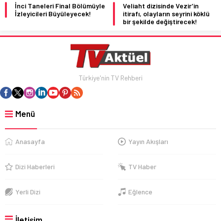
İnci Taneleri Final Bölümüyle
Veliaht dizisinde Vezir’in
İzleyicileri Büyüleyecek!
itirafı, olayların seyrini köklü
bir şekilde değiştirecek!
Türkiye'nin TV Rehberi
Menü
Anasayfa
Yayın Akışları
Dizi Haberleri
TV Haber
Yerli Dizi
Eğlence
İletişim