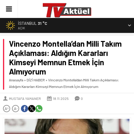
İSTANBUL
31 °C
AÇIK
Vincenzo Montella’dan Milli Takım
Açıklaması: Aldığım Kararları
Kimseyi Memnun Etmek İçin
Almıyorum
Anasayfa
»
DİZİ HABER
»
Vincenzo Montella’dan Milli Takım Açıklaması:
Aldığım Kararları Kimseyi Memnun Etmek İçin Almıyorum
MUSTAFA YAMANER
18.11.2025
0
A
A
+
-