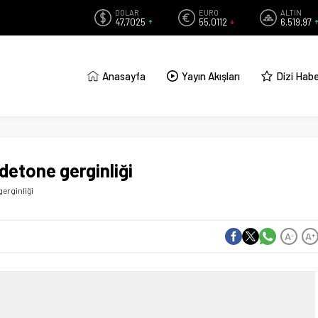
DOLAR
EURO
ALTIN
47,7025
55,0112
6.519,97
Anasayfa
Yayın Akışları
Dizi Habe
detone gerginliği
erginliği
A
A
-
+