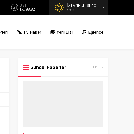
İSTANBUL
31 °C
BİST
13.798,82
AÇIK
rleri
TV Haber
Yerli Dizi
Eğlence
Güncel Haberler
TÜMÜ →