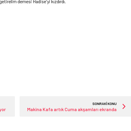
getirelim demesi Hadise'yi kızdırdı.
SONRAKİ KONU
yor
Makina Kafa artık Cuma akşamları ekranda