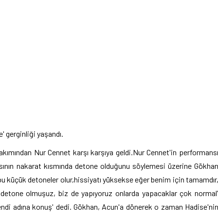
' gerginliği yaşandı.
akımından Nur Cennet karşı karşıya geldi.Nur Cennet'in performans
ısının nakarat kısmında detone olduğunu söylemesi üzerine Gökha
 bu küçük detoneler olur,hissiyatı yüksekse eğer benim için tamamdır
 detone olmuşuz, biz de yapıyoruz onlarda yapacaklar çok normal
ndi adına konuş' dedi. Gökhan, Acun'a dönerek o zaman Hadise'ni