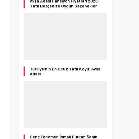
Avşa Adası Pansiyon Fiyatları 2026:
Tatil Bütçenize Uygun Seçenekler
Türkiye’nin En Ucuz Tatil Köyü: Avşa
Adası
Genç Fenomen İsmail Furkan Şahin,