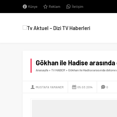
Künye
Reklam
İletişim
Gökhan ile Hadise arasında 
Anasayfa
»
TV HABER
»
Gökhan ile Hadise arasında detone g
MUSTAFA YAMANER
05.03.2014
0