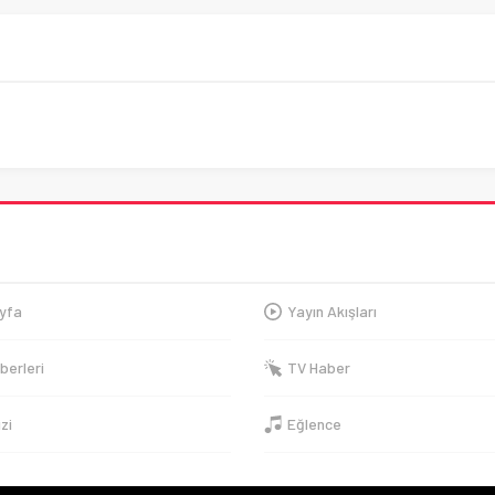
yfa
Yayın Akışları
berleri
TV Haber
izi
Eğlence