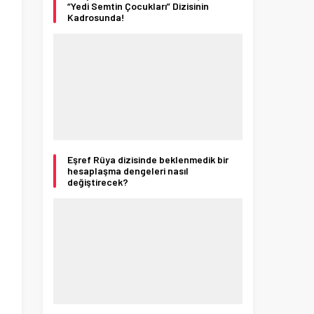
“Yedi Semtin Çocukları” Dizisinin
Kadrosunda!
Eşref Rüya dizisinde beklenmedik bir
hesaplaşma dengeleri nasıl
değiştirecek?
ı
n
,
'
n