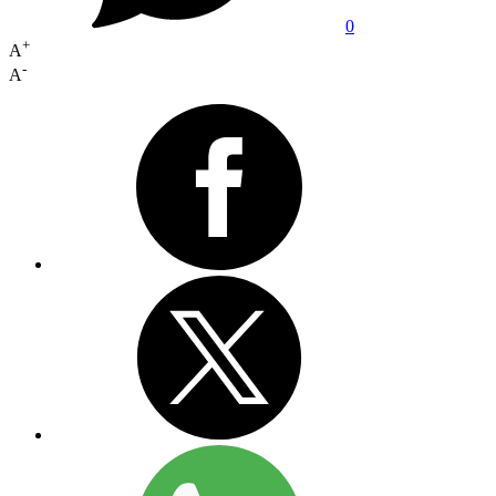
0
+
A
-
A