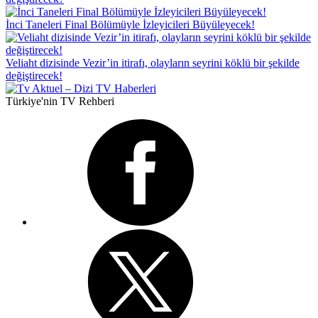
İnci Taneleri Final Bölümüyle İzleyicileri Büyüleyecek!
Veliaht dizisinde Vezir’in itirafı, olayların seyrini köklü bir şekilde
değiştirecek!
Türkiye'nin TV Rehberi