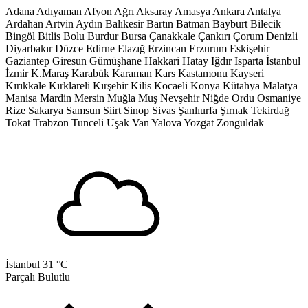
Adana
Adıyaman
Afyon
Ağrı
Aksaray
Amasya
Ankara
Antalya
Ardahan
Artvin
Aydın
Balıkesir
Bartın
Batman
Bayburt
Bilecik
Bingöl
Bitlis
Bolu
Burdur
Bursa
Çanakkale
Çankırı
Çorum
Denizli
Diyarbakır
Düzce
Edirne
Elazığ
Erzincan
Erzurum
Eskişehir
Gaziantep
Giresun
Gümüşhane
Hakkari
Hatay
Iğdır
Isparta
İstanbul
İzmir
K.Maraş
Karabük
Karaman
Kars
Kastamonu
Kayseri
Kırıkkale
Kırklareli
Kırşehir
Kilis
Kocaeli
Konya
Kütahya
Malatya
Manisa
Mardin
Mersin
Muğla
Muş
Nevşehir
Niğde
Ordu
Osmaniye
Rize
Sakarya
Samsun
Siirt
Sinop
Sivas
Şanlıurfa
Şırnak
Tekirdağ
Tokat
Trabzon
Tunceli
Uşak
Van
Yalova
Yozgat
Zonguldak
İstanbul
31 °C
Parçalı Bulutlu