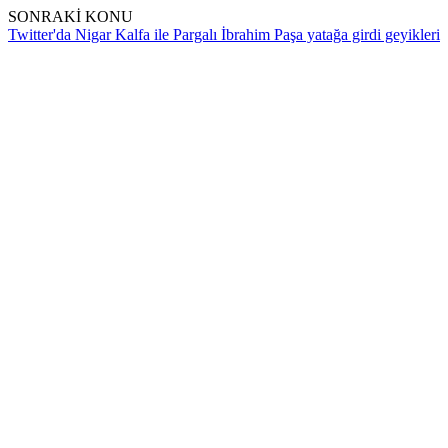
SONRAKİ KONU
Twitter'da Nigar Kalfa ile Pargalı İbrahim Paşa yatağa girdi geyikleri