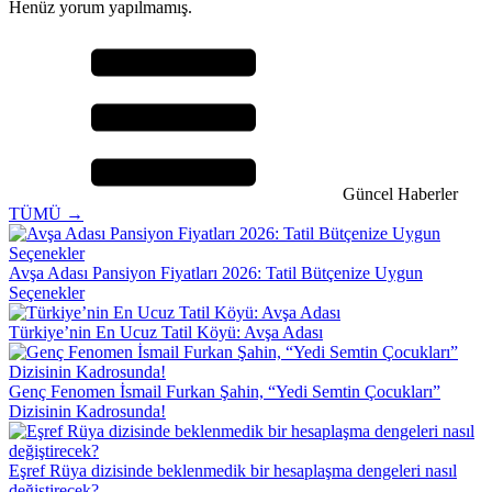
Henüz yorum yapılmamış.
Güncel Haberler
TÜMÜ →
Avşa Adası Pansiyon Fiyatları 2026: Tatil Bütçenize Uygun
Seçenekler
Türkiye’nin En Ucuz Tatil Köyü: Avşa Adası
Genç Fenomen İsmail Furkan Şahin, “Yedi Semtin Çocukları”
Dizisinin Kadrosunda!
Eşref Rüya dizisinde beklenmedik bir hesaplaşma dengeleri nasıl
değiştirecek?