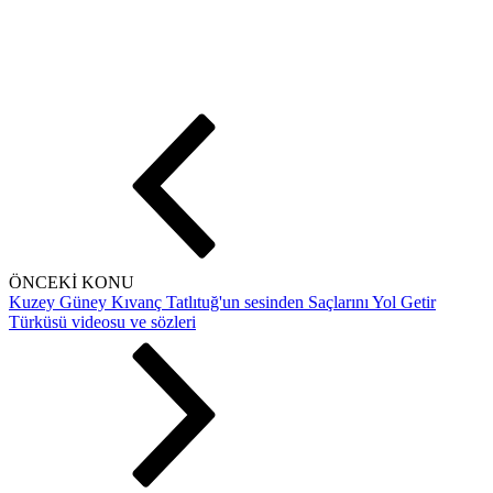
ÖNCEKİ KONU
Kuzey Güney Kıvanç Tatlıtuğ'un sesinden Saçlarını Yol Getir
Türküsü videosu ve sözleri