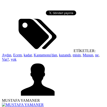
ETİKETLER:
Aydın
,
Ecem
,
kadar
,
Kastamonu'dan
,
kazandı
,
misin
,
Musun
,
ne
,
Var?
,
yok
MUSTAFA YAMANER