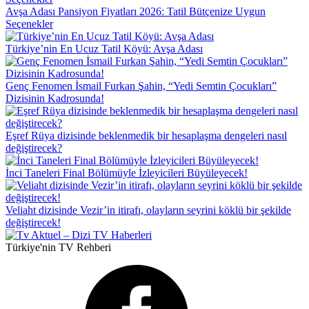
Avşa Adası Pansiyon Fiyatları 2026: Tatil Bütçenize Uygun
Seçenekler
Türkiye’nin En Ucuz Tatil Köyü: Avşa Adası
Genç Fenomen İsmail Furkan Şahin, “Yedi Semtin Çocukları”
Dizisinin Kadrosunda!
Eşref Rüya dizisinde beklenmedik bir hesaplaşma dengeleri nasıl
değiştirecek?
İnci Taneleri Final Bölümüyle İzleyicileri Büyüleyecek!
Veliaht dizisinde Vezir’in itirafı, olayların seyrini köklü bir şekilde
değiştirecek!
Türkiye'nin TV Rehberi