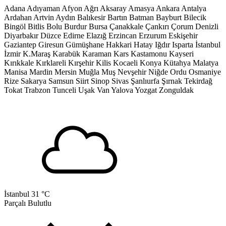
Adana
Adıyaman
Afyon
Ağrı
Aksaray
Amasya
Ankara
Antalya
Ardahan
Artvin
Aydın
Balıkesir
Bartın
Batman
Bayburt
Bilecik
Bingöl
Bitlis
Bolu
Burdur
Bursa
Çanakkale
Çankırı
Çorum
Denizli
Diyarbakır
Düzce
Edirne
Elazığ
Erzincan
Erzurum
Eskişehir
Gaziantep
Giresun
Gümüşhane
Hakkari
Hatay
Iğdır
Isparta
İstanbul
İzmir
K.Maraş
Karabük
Karaman
Kars
Kastamonu
Kayseri
Kırıkkale
Kırklareli
Kırşehir
Kilis
Kocaeli
Konya
Kütahya
Malatya
Manisa
Mardin
Mersin
Muğla
Muş
Nevşehir
Niğde
Ordu
Osmaniye
Rize
Sakarya
Samsun
Siirt
Sinop
Sivas
Şanlıurfa
Şırnak
Tekirdağ
Tokat
Trabzon
Tunceli
Uşak
Van
Yalova
Yozgat
Zonguldak
İstanbul
31 °C
Parçalı Bulutlu