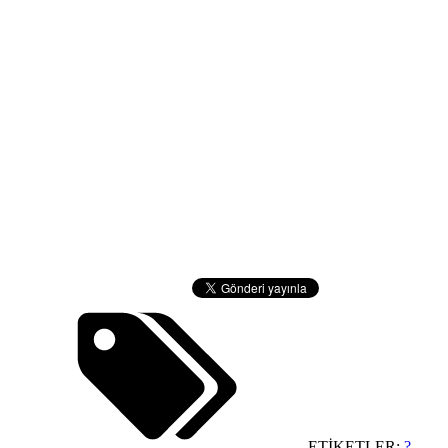
ETİKETLER:
?
,