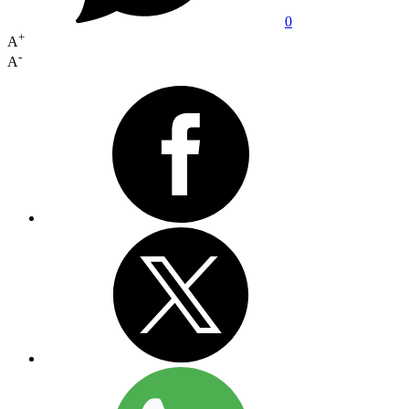
0
+
A
-
A