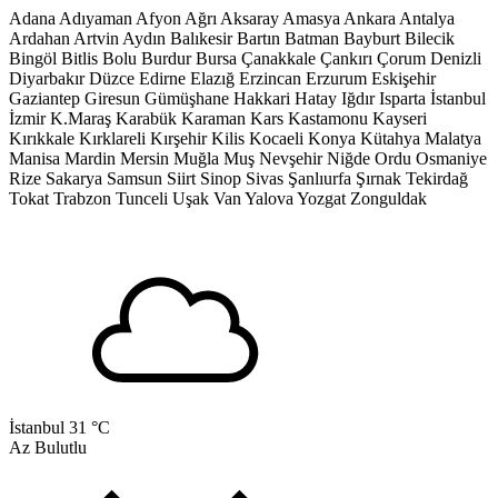
Adana
Adıyaman
Afyon
Ağrı
Aksaray
Amasya
Ankara
Antalya
Ardahan
Artvin
Aydın
Balıkesir
Bartın
Batman
Bayburt
Bilecik
Bingöl
Bitlis
Bolu
Burdur
Bursa
Çanakkale
Çankırı
Çorum
Denizli
Diyarbakır
Düzce
Edirne
Elazığ
Erzincan
Erzurum
Eskişehir
Gaziantep
Giresun
Gümüşhane
Hakkari
Hatay
Iğdır
Isparta
İstanbul
İzmir
K.Maraş
Karabük
Karaman
Kars
Kastamonu
Kayseri
Kırıkkale
Kırklareli
Kırşehir
Kilis
Kocaeli
Konya
Kütahya
Malatya
Manisa
Mardin
Mersin
Muğla
Muş
Nevşehir
Niğde
Ordu
Osmaniye
Rize
Sakarya
Samsun
Siirt
Sinop
Sivas
Şanlıurfa
Şırnak
Tekirdağ
Tokat
Trabzon
Tunceli
Uşak
Van
Yalova
Yozgat
Zonguldak
İstanbul
31 °C
Az Bulutlu