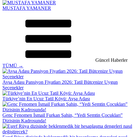
MUSTAFA YAMANER
Güncel Haberler
TÜMÜ →
Avşa Adası Pansiyon Fiyatları 2026: Tatil Bütçenize Uygun
Seçenekler
Türkiye’nin En Ucuz Tatil Köyü: Avşa Adası
Genç Fenomen İsmail Furkan Şahin, “Yedi Semtin Çocukları”
Dizisinin Kadrosunda!