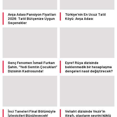
Avşa Adası Pansiyon Fiyatları
Türkiye’nin En Ucuz Tatil
2026: Tatil Bütçenize Uygun
Köyü: Avşa Adası
Seçenekler
Genç Fenomen İsmail Furkan
Eşref Rüya dizisinde
Şahin, “Yedi Semtin Çocukları”
beklenmedik bir hesaplaşma
Dizisinin Kadrosunda!
dengeleri nasıl değiştirecek?
İnci Taneleri Final Bölümüyle
Veliaht dizisinde Vezir’in
İzleyicileri Büyüleyecek!
itirafı, olayların seyrini köklü