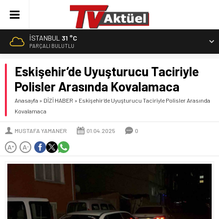
İSTANBUL
31 °C
PARÇALI BULUTLU
Eskişehir’de Uyuşturucu Taciriyle
Polisler Arasında Kovalamaca
Anasayfa
»
DİZİ HABER
»
Eskişehir’de Uyuşturucu Taciriyle Polisler Arasında
Kovalamaca
MUSTAFA YAMANER
01.04.2025
0
A
A
+
-