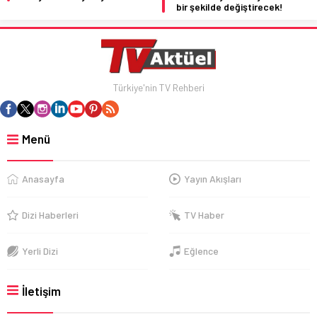
bir şekilde değiştirecek!
Türkiye'nin TV Rehberi
Menü
Anasayfa
Yayın Akışları
Dizi Haberleri
TV Haber
Yerli Dizi
Eğlence
İletişim