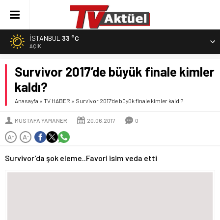
İSTANBUL
33 °C
AÇIK
Survivor 2017’de büyük finale kimler
kaldı?
Anasayfa
»
TV HABER
»
Survivor 2017’de büyük finale kimler kaldı?
MUSTAFA YAMANER
20.06.2017
0
A
A
+
-
Survivor’da şok eleme..Favori isim veda etti