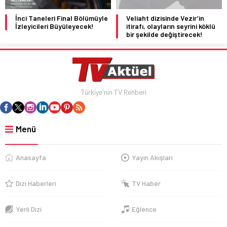
İnci Taneleri Final Bölümüyle
Veliaht dizisinde Vezir’in
İzleyicileri Büyüleyecek!
itirafı, olayların seyrini köklü
bir şekilde değiştirecek!
Türkiye'nin TV Rehberi
Menü
Anasayfa
Yayın Akışları
Dizi Haberleri
TV Haber
Yerli Dizi
Eğlence