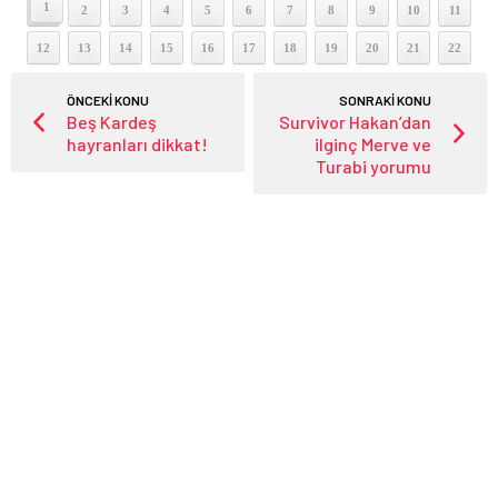
1
2
3
4
5
6
7
8
9
10
11
12
13
14
15
16
17
18
19
20
21
22
ÖNCEKİ KONU
SONRAKİ KONU
Beş Kardeş
Survivor Hakan’dan
hayranları dikkat!
ilginç Merve ve
Turabi yorumu