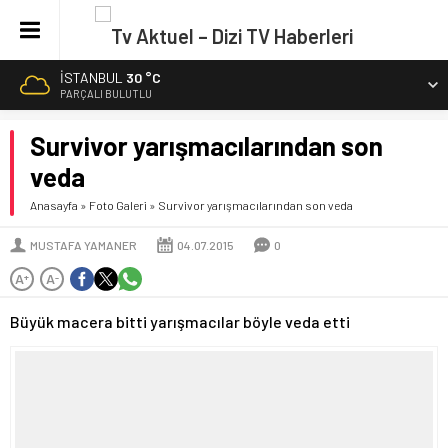
İSTANBUL
30 °C
PARÇALI BULUTLU
Survivor yarışmacılarından son
veda
Anasayfa
»
Foto Galeri
»
Survivor yarışmacılarından son veda
MUSTAFA YAMANER
04.07.2015
0
A
A
+
-
Büyük macera bitti yarışmacılar böyle veda etti