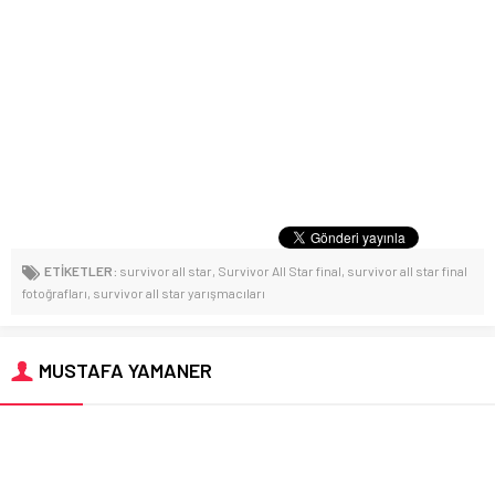
ETİKETLER:
survivor all star
,
Survivor All Star final
,
survivor all star final
fotoğrafları
,
survivor all star yarışmacıları
MUSTAFA YAMANER