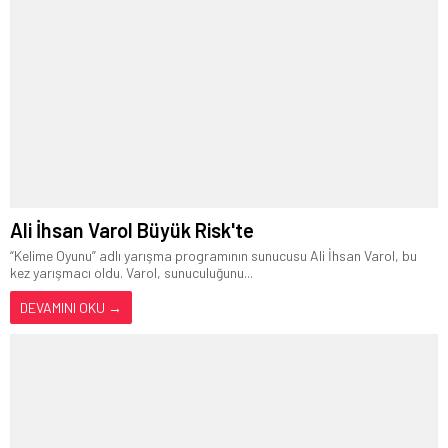
Ali İhsan Varol Büyük Risk'te
“Kelime Oyunu” adlı yarışma programının sunucusu Ali İhsan Varol, bu
kez yarışmacı oldu. Varol, sunuculuğunu...
DEVAMINI OKU →