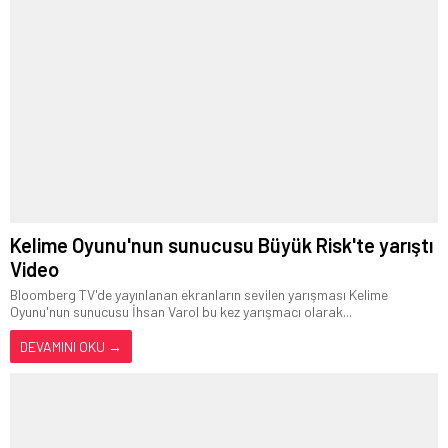
Kelime Oyunu'nun sunucusu Büyük Risk'te yarıştı
Video
Bloomberg TV'de yayınlanan ekranların sevilen yarışması Kelime
Oyunu'nun sunucusu İhsan Varol bu kez yarışmacı olarak...
DEVAMINI OKU →