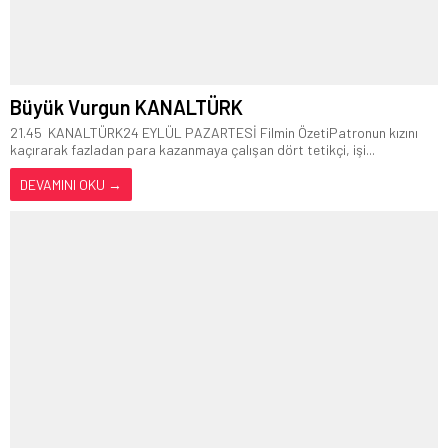
Büyük Vurgun KANALTÜRK
21.45 KANALTÜRK24 EYLÜL PAZARTESİ Filmin ÖzetiPatronun kızını
kaçırarak fazladan para kazanmaya çalışan dört tetikçi, işi...
DEVAMINI OKU →