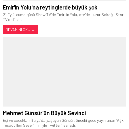
Emir'in Yolu'na reytinglerde büyük şok
21 Eylül cuma günü Show TV'de Emir 'in Yolu, atv'de Huzur Sokağı, Star
TV'de Dila...
DEVAMINI OKU →
Mehmet Günsür'ün Büyük Sevinci
Eşi ve çocukları İtalya’da yaşayan Günsür, önceki gece yayınlanan “Aşk
Tesadüfleri Sever” filmiyle Twitter’ı salladı...