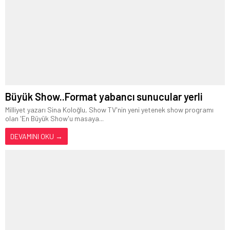
Büyük Show..Format yabancı sunucular yerli
Milliyet yazarı Sina Koloğlu, Show TV'nin yeni yetenek show programı
olan 'En Büyük Show'u masaya...
DEVAMINI OKU →