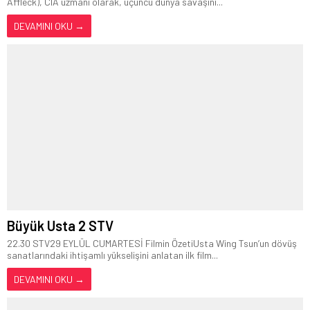
Affleck), CIA uzmanı olarak, üçüncü dünya savaşını...
DEVAMINI OKU →
Büyük Usta 2 STV
22.30 STV29 EYLÜL CUMARTESİ Filmin ÖzetiUsta Wing Tsun’un dövüş
sanatlarındaki ihtişamlı yükselişini anlatan ilk film...
DEVAMINI OKU →