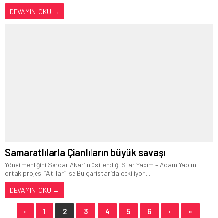
DEVAMINI OKU →
Samaratlılarla Çianlıların büyük savaşı
Yönetmenliğini Serdar Akar’ın üstlendiği Star Yapım – Adam Yapım
ortak projesi “Atlılar” ise Bulgaristan’da çekiliyor....
DEVAMINI OKU →
‹
1
2
3
4
5
6
›
»