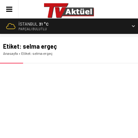
İSTANBUL
31 °C
PARÇALI BULUTLU
Etiket:
selma ergeç
Anasayfa
»
Etiket: selma ergeç