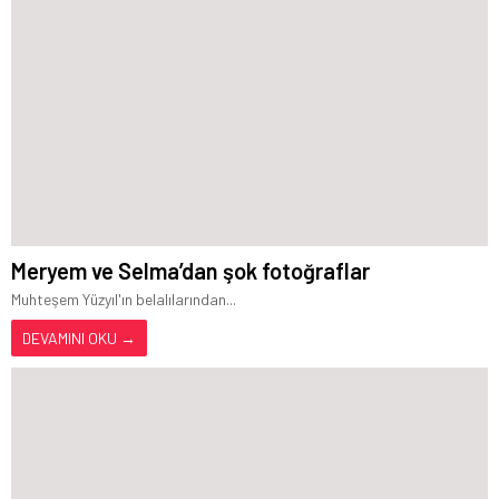
Meryem ve Selma’dan şok fotoğraflar
Muhteşem Yüzyıl'ın belalılarından...
DEVAMINI OKU →