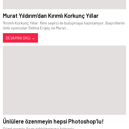
Murat Yıldırım’dan Kırımlı Korkunç Yıllar
‘Kırımlı Korkunç Yıllar’ filmi seyirci ile buluşmaya hazırlanıyor. Başrollerini
ünlü oyuncular Selma Ergeç ve Murat...
DEVAMINI OKU →
Ünlülere özenmeyin hepsi Photoshop’lu!
Güzel oyuncu Arap televizyonuna konuştu...