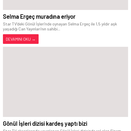
Selma Ergeç muradına eriyor
Star TV’deki Gönül İşleri’nde oynayan Selma Ergeç ile 1,5 yıldır aşk
yaşadığı Can Yayınları’nın sahibi...
DEVAMINI OKU →
Gönül İşleri dizisi kardeş yaptı bizi
Star TV ekranlarında yayınlanan Gönül İşleri dizisinde rol alan Sinem