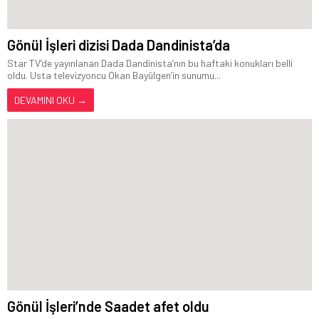
Gönül İşleri dizisi Dada Dandinista’da
Star TV’de yayınlanan Dada Dandinista’nın bu haftaki konukları belli
oldu. Usta televizyoncu Okan Bayülgen’in sunumu...
DEVAMINI OKU →
Gönül İşleri’nde Saadet afet oldu