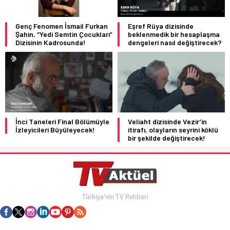
Genç Fenomen İsmail Furkan
Eşref Rüya dizisinde
Şahin, “Yedi Semtin Çocukları”
beklenmedik bir hesaplaşma
Dizisinin Kadrosunda!
dengeleri nasıl değiştirecek?
İnci Taneleri Final Bölümüyle
Veliaht dizisinde Vezir’in
İzleyicileri Büyüleyecek!
itirafı, olayların seyrini köklü
bir şekilde değiştirecek!
Türkiye'nin TV Rehberi