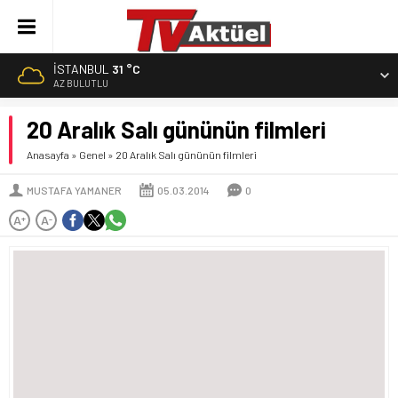
İSTANBUL
31 °C
AZ BULUTLU
20 Aralık Salı gününün filmleri
Anasayfa
»
Genel
»
20 Aralık Salı gününün filmleri
MUSTAFA YAMANER
05.03.2014
0
A
A
+
-