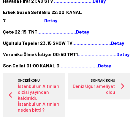
Havada Firar 21:40 STV
……………………….Detay
Erkek Güzeli Sefil Bilo 22:00 KANAL
7
……………………….Detay
Çete 22:15 TNT
……………………….Detay
Uğultulu Tepeler 23:15 SHOW TV
……………………….Detay
Veronika Ölmek İstiyor 00:50 TRT1
……………………….Detay
Son Cellat 01:00 KANAL D
……………………….Detay
ÖNCEKİ KONU
SONRAKİ KONU
İstanbul'un Altınları
Deniz Uğur ameliyat
dizisi yayından
oldu
kaldırıldı.
İstanbul'un Altınları
neden bitti ?